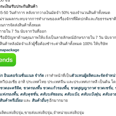
0 ชิ้น
ำระเงิน/รับประกันสินค้า
5-50 วันทำการ หลังจากวางเงินมัดจำ 50% ของจำนวนสินค้าทั้งหมด
ม่รวมผลกระทบจากการทำงานของเครื่องจักรที่ผิดปกติและภัยธรรมชาต
อนการจัดส่งสินค้าทั้งหมด
ายใน 7 วัน นับจากวันที่ออก
รือมีปัญหาด้านคุณภาพให้แจ้งเป็นลายลักษณ์อักษรภายใน 7 วัน นับจากวั
ินค้าหลังมัดจำแล้วผู้ซื้อต้องชำระค่าสินค้าทั้งหมด 100% ให้บริษัท
apackage
ิก อินเตอร์เนชั่นแนล จำกัด
เราทำหน้าที่เป็น
ตัวแทนผู้ผลิตและจัดจำหน่
นทวีปเอเชีย อาทิ ประเทศไทย ประเทศจีน และประเทศเกาหลี เป็นต้น โดยส
 ขวดอะคริลิค
,
ขวดรองพื้น ขวดแก้วรองพื้น
,
ขวดสูญญากาศ ขวดเซรั่ม
,
ข
แท่งรองพื้น
,
ตลับคุชชั่น
,
ตลับบลัชออน
,
ตลับแป้ง
,
ตลับแป้งฝุ่น
,
ตลับอาย
สินค้าพรีเมี่ยม
และ
สินค้าอื่นๆ
อีกมากมาย
ผลิตแท่งลิปจุ่ม,ขายส่งแท่งลิปจุ่ม,จำหน่ายแท่งลิปจุ่ม