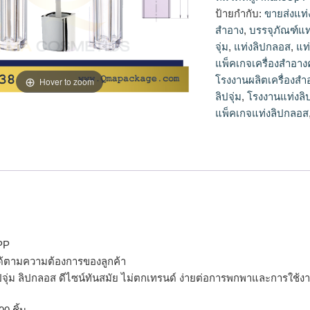
จุ่ม
ป้ายกำกับ:
ขายส่งแท่ง
สำอาง
,
บรรจุภัณฑ์แท
จุ่ม
,
แท่งลิปกลอส
,
แท
แพ็คเกจเครื่องสำอางค
โรงงานผลิตเครื่องสำ
Hover to zoom
ลิปจุ่ม
,
โรงงานแท่งลิป
แพ็คเกจแท่งลิปกลอส
 PP
ด้ตามความต้องการของลูกค้า
ลิปจุ่ม ลิปกลอส ดีไซน์ทันสมัย ไม่ตกเทรนด์ ง่ายต่อการพกพาและการใช้ง