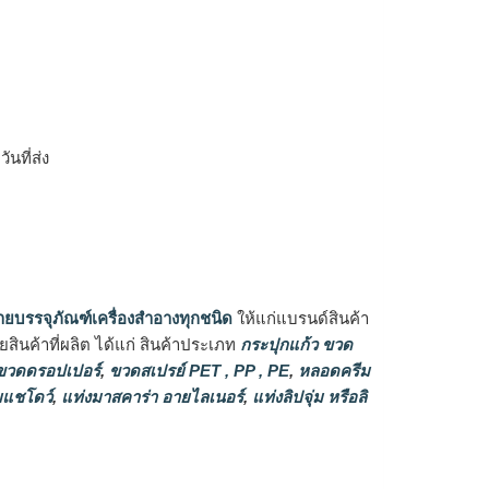
ิ
นที่ส่ง
ายบรรจุภัณฑ์เครื่องสำอางทุกชนิด
ให้แก่แบรนด์สินค้า
ินค้าที่ผลิต ได้แก่ สินค้าประเภท
กระปุกแก้ว ขวด
วดดรอปเปอร์
,
ขวดสเปรย์ PET , PP , PE
,
หลอดครีม
แชโดว์
,
แท่งมาสคาร่า อายไลเนอร์
,
แท่งลิปจุ่ม หรือลิ