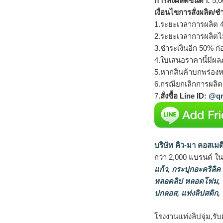
การสั่งผลิตขั้นต่ำ:
5,00
เงื่อนไขการสั่งผลิต/ช
1.ระยะเวลาการผลิต 4
2.ระยะเวลาการผลิตไ
3.ชำระเงินอีก 50% ก่
4.ใบเสนอราคานี้มีผลภ
5.หากสินค้าบกพร่องห
6.กรณียกเลิกการผลิตส
7.
สั่งซื้อ Line ID:
@qm
บริษัท คิว-มา คอสเมต
กว่า 2,000 แบรนด์ ใ
แก้ว
,
กระปุกอะคริลิค
หลอดลิป หลอดโฟม
,
ปกลอส
,
แท่งลิปสติก
,
โรงงานแท่งลิปจุ่ม,รับ