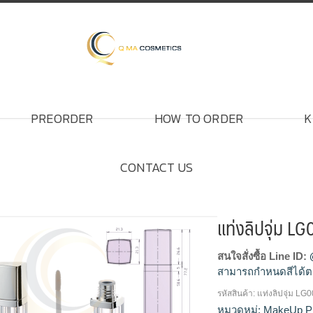
PREORDER
HOW TO ORDER
K
CONTACT US
แท่งลิปจุ่ม L
สนใจสั่งซื้อ Line ID:
สามารถกำหนดสีได้ต
รหัสสินค้า:
แท่งลิปจุ่ม LG
โรงงานแท่งลิปจุ่ม,รับ
หมวดหมู่:
MakeUp P