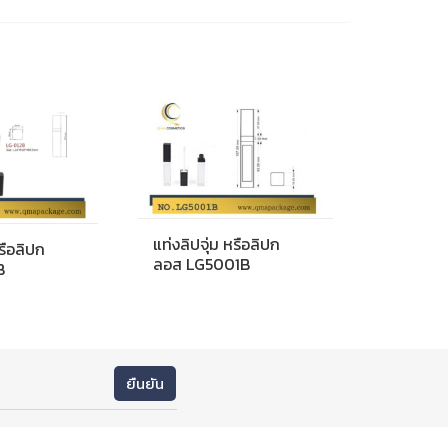
แท่งลิปจุ่ม หรือลิปก
หรือลิปก
ลอส LG5001B
B