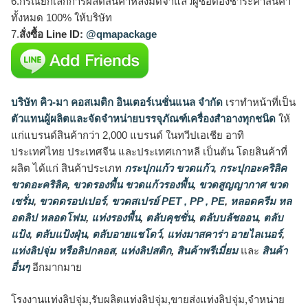
6.กรณียกเลิกการผลิตสินค้าหลังมัดจำแล้วผู้ซื้อต้องชำระค่าสินค้า
ทั้งหมด 100% ให้บริษัท
7.
สั่งซื้อ Line ID:
@qmapackage
บริษัท คิว-มา คอสเมติก อินเตอร์เนชั่นแนล จำกัด
เราทำหน้าที่เป็น
ตัวแทนผู้ผลิตและจัดจำหน่ายบรรจุภัณฑ์เครื่องสำอางทุกชนิด
ให้
แก่แบรนด์สินค้ากว่า 2,000 แบรนด์ ในทวีปเอเชีย อาทิ
ประเทศไทย ประเทศจีน และประเทศเกาหลี เป็นต้น โดยสินค้าที่
ผลิต ได้แก่ สินค้าประเภท
กระปุกแก้ว ขวดแก้ว
,
กระปุกอะคริลิค
ขวดอะคริลิค
,
ขวดรองพื้น ขวดแก้วรองพื้น
,
ขวดสูญญากาศ ขวด
เซรั่ม
,
ขวดดรอปเปอร์
,
ขวดสเปรย์ PET , PP , PE
,
หลอดครีม หล
อดลิป หลอดโฟม
,
แท่งรองพื้น
,
ตลับคุชชั่น
,
ตลับบลัชออน
,
ตลับ
แป้ง
,
ตลับแป้งฝุ่น
,
ตลับอายแชโดว์
,
แท่งมาสคาร่า อายไลเนอร์
,
แท่งลิปจุ่ม หรือลิปกลอส
,
แท่งลิปสติก
,
สินค้าพรีเมี่ยม
และ
สินค้า
อื่นๆ
อีกมากมาย
โรงงานแท่งลิปจุ่ม,รับผลิตแท่งลิปจุ่ม,ขายส่งแท่งลิปจุ่ม,จำหน่าย