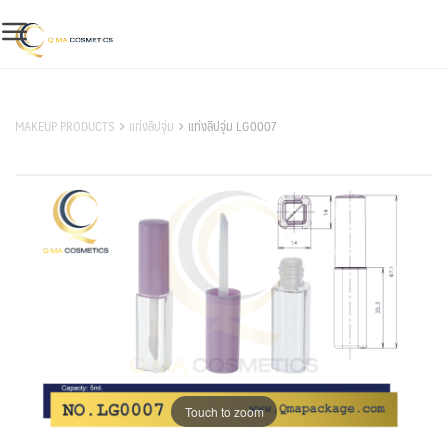
Skip
to
content
สินค้าของเรา
MAKEUP PRODUCTS
แท่งลิปจุ่ม
แท่งลิปจุ่ม LG0007
Touch to zoom