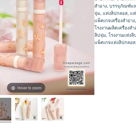
จุ่ม
สำอาง
,
บรรจุภัณฑ์แท
จุ่ม
,
แท่งลิปกลอส
,
แท
แพ็คเกจเครื่องสำอาง
โรงงานผลิตเครื่องสำ
ลิปจุ่ม
,
โรงงานแท่งลิป
แพ็คเกจแท่งลิปกลอส
Hover to zoom