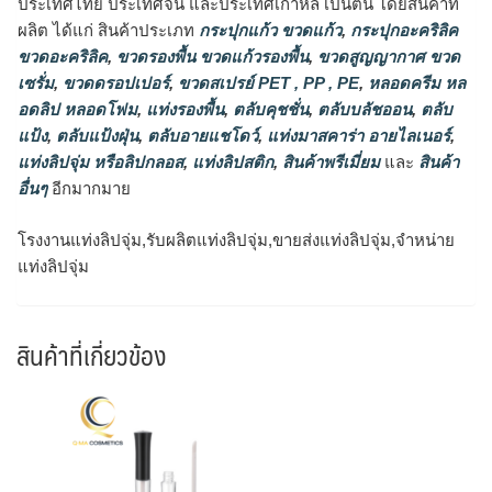
ประเทศไทย ประเทศจีน และประเทศเกาหลี เป็นต้น โดยสินค้าที่
ผลิต ได้แก่ สินค้าประเภท
กระปุกแก้ว ขวดแก้ว
,
กระปุกอะคริลิค
ขวดอะคริลิค
,
ขวดรองพื้น ขวดแก้วรองพื้น
,
ขวดสูญญากาศ ขวด
เซรั่ม
,
ขวดดรอปเปอร์
,
ขวดสเปรย์ PET , PP , PE
,
หลอดครีม หล
อดลิป หลอดโฟม
,
แท่งรองพื้น
,
ตลับคุชชั่น
,
ตลับบลัชออน
,
ตลับ
แป้ง
,
ตลับแป้งฝุ่น
,
ตลับอายแชโดว์
,
แท่งมาสคาร่า อายไลเนอร์
,
แท่งลิปจุ่ม หรือลิปกลอส
,
แท่งลิปสติก
,
สินค้าพรีเมี่ยม
และ
สินค้า
อื่นๆ
อีกมากมาย
โรงงานแท่งลิปจุ่ม,รับผลิตแท่งลิปจุ่ม,ขายส่งแท่งลิปจุ่ม,จำหน่าย
แท่งลิปจุ่ม
สินค้าที่เกี่ยวข้อง