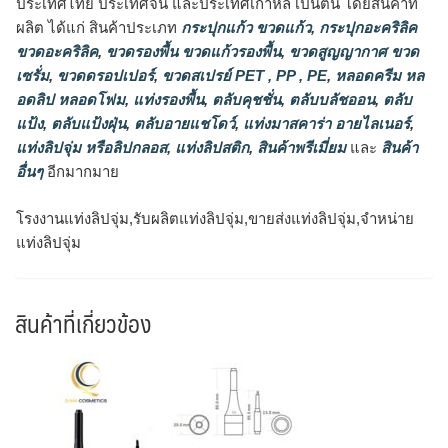
ประเทศไทย ประเทศจีน และประเทศเกาหลี เป็นต้น โดยสินค้าที่
ผลิต ได้แก่ สินค้าประเภท
กระปุกแก้ว ขวดแก้ว
,
กระปุกอะคริลิค
ขวดอะคริลิค
,
ขวดรองพื้น ขวดแก้วรองพื้น
,
ขวดสูญญากาศ ขวด
เซรั่ม
,
ขวดดรอปเปอร์
,
ขวดสเปรย์ PET , PP , PE
,
หลอดครีม หล
อดลิป หลอดโฟม
,
แท่งรองพื้น
,
ตลับคุชชั่น
,
ตลับบลัชออน
,
ตลับ
แป้ง
,
ตลับแป้งฝุ่น
,
ตลับอายแชโดว์
,
แท่งมาสคาร่า อายไลเนอร์
,
แท่งลิปจุ่ม หรือลิปกลอส
,
แท่งลิปสติก
,
สินค้าพรีเมี่ยม
และ
สินค้า
อื่นๆ
อีกมากมาย
โรงงานแท่งลิปจุ่ม,รับผลิตแท่งลิปจุ่ม,ขายส่งแท่งลิปจุ่ม,จำหน่าย
แท่งลิปจุ่ม
สินค้าที่เกี่ยวข้อง