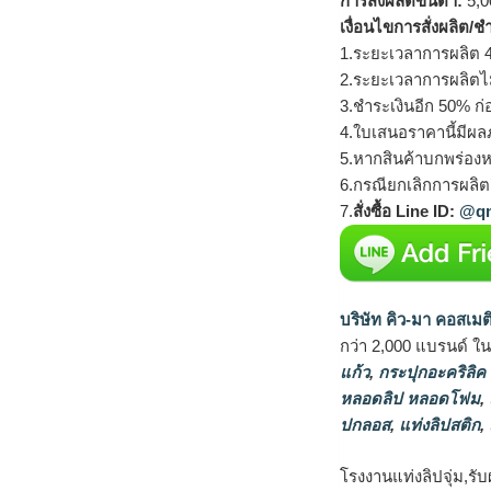
การสั่งผลิตขั้นต่ำ:
5,00
เงื่อนไขการสั่งผลิต/ช
1.ระยะเวลาการผลิต 4
2.ระยะเวลาการผลิตไ
3.ชำระเงินอีก 50% ก่
4.ใบเสนอราคานี้มีผลภ
5.หากสินค้าบกพร่องห
6.กรณียกเลิกการผลิตส
7.
สั่งซื้อ Line ID:
@qm
บริษัท คิว-มา คอสเมต
กว่า 2,000 แบรนด์ ใ
แก้ว
,
กระปุกอะคริลิค
หลอดลิป หลอดโฟม
,
ปกลอส
,
แท่งลิปสติก
,
โรงงานแท่งลิปจุ่ม,รับ