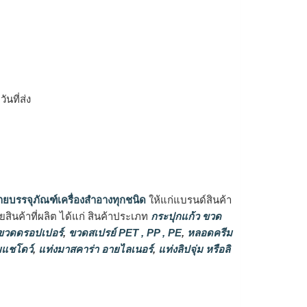
ิ
นที่ส่ง
ายบรรจุภัณฑ์เครื่องสำอางทุกชนิด
ให้แก่แบรนด์สินค้า
ินค้าที่ผลิต ได้แก่ สินค้าประเภท
กระปุกแก้ว ขวด
วดดรอปเปอร์
,
ขวดสเปรย์ PET , PP , PE
,
หลอดครีม
แชโดว์
,
แท่งมาสคาร่า อายไลเนอร์
,
แท่งลิปจุ่ม หรือลิ