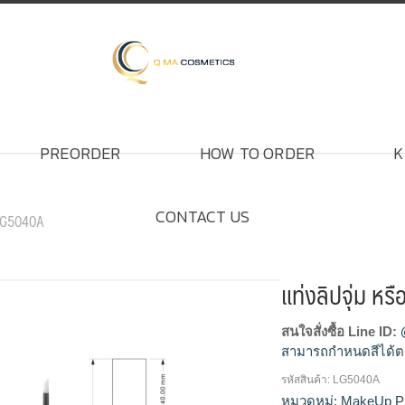
PREORDER
HOW TO ORDER
K
CONTACT US
 LG5040A
แท่งลิปจุ่ม ห
สนใจสั่งซื้อ Line ID:
สามารถกำหนดสีได้ต
รหัสสินค้า:
LG5040A
โรงงานแท่งลิปจุ่ม,รับ
หมวดหมู่:
MakeUp P