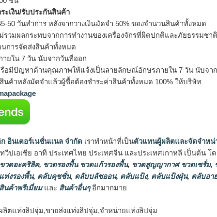
0 ชิ้น
ำระเงิน/รับประกันสินค้า
5-50 วันทำการ หลังจากวางเงินมัดจำ 50% ของจำนวนสินค้าทั้งหมด
ม่รวมผลกระทบจากการทำงานของเครื่องจักรที่ผิดปกติและภัยธรรมชาต
อนการจัดส่งสินค้าทั้งหมด
ายใน 7 วัน นับจากวันที่ออก
รือมีปัญหาด้านคุณภาพให้แจ้งเป็นลายลักษณ์อักษรภายใน 7 วัน นับจากวั
ินค้าหลังมัดจำแล้วผู้ซื้อต้องชำระค่าสินค้าทั้งหมด 100% ให้บริษัท
apackage
ิก อินเตอร์เนชั่นแนล จำกัด
เราทำหน้าที่เป็น
ตัวแทนผู้ผลิตและจัดจำหน่
นทวีปเอเชีย อาทิ ประเทศไทย ประเทศจีน และประเทศเกาหลี เป็นต้น โดยส
 ขวดอะคริลิค
,
ขวดรองพื้น ขวดแก้วรองพื้น
,
ขวดสูญญากาศ ขวดเซรั่ม
,
ข
แท่งรองพื้น
,
ตลับคุชชั่น
,
ตลับบลัชออน
,
ตลับแป้ง
,
ตลับแป้งฝุ่น
,
ตลับอาย
สินค้าพรีเมี่ยม
และ
สินค้าอื่นๆ
อีกมากมาย
ผลิตแท่งลิปจุ่ม,ขายส่งแท่งลิปจุ่ม,จำหน่ายแท่งลิปจุ่ม