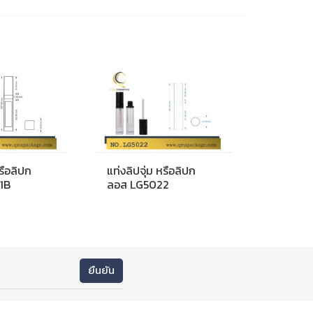
หรือลิปก
แท่งลิปจุ่ม หรือลิปก
1B
ลอส LG5022