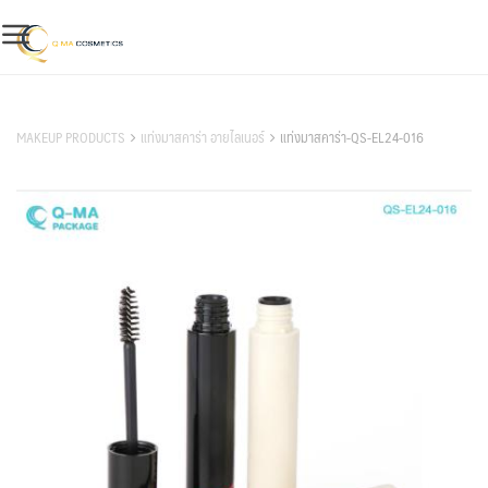
Skip
to
content
สินค้าของเรา
MAKEUP PRODUCTS
แท่งมาสคาร่า อายไลเนอร์
แท่งมาสคาร่า-QS-EL24-016