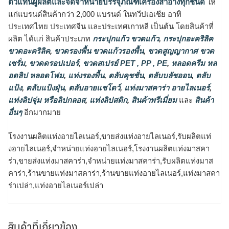
ตัวแทนผู้ผลิตและจัดจำหน่ายบรรจุภัณฑ์เครื่องสำอางทุกชนิด
ให้
แก่แบรนด์สินค้ากว่า 2,000 แบรนด์ ในทวีปเอเชีย อาทิ
ประเทศไทย ประเทศจีน และประเทศเกาหลี เป็นต้น โดยสินค้าที่
ผลิต ได้แก่ สินค้าประเภท
กระปุกแก้ว ขวดแก้ว
,
กระปุกอะคริลิค
ขวดอะคริลิค
,
ขวดรองพื้น ขวดแก้วรองพื้น
,
ขวดสูญญากาศ ขวด
เซรั่ม
,
ขวดดรอปเปอร์
,
ขวดสเปรย์ PET , PP , PE
,
หลอดครีม หล
อดลิป หลอดโฟม
,
แท่งรองพื้น
,
ตลับคุชชั่น
,
ตลับบลัชออน
,
ตลับ
แป้ง
,
ตลับแป้งฝุ่น
,
ตลับอายแชโดว์
,
แท่งมาสคาร่า อายไลเนอร์
,
แท่งลิปจุ่ม หรือลิปกลอส
,
แท่งลิปสติก
,
สินค้าพรีเมี่ยม
และ
สินค้า
อื่นๆ
อีกมากมาย
โรงงานผลิตแท่งอายไลเนอร์,ขายส่งแท่งอายไลเนอร์,รับผลิตแท่
งอายไลเนอร์,จำหน่ายแท่งอายไลเนอร์,โรงงานผลิตแท่งมาสคา
ร่า,ขายส่งแท่งมาสคาร่า,จำหน่ายแท่งมาสคาร่า,รับผลิตแท่งมาส
คาร่า,ร้านขายแท่งมาสคาร่า,ร้านขายแท่งอายไลเนอร์,แท่งมาสคา
ร่าเปล่า,แท่งอายไลเนอร์เปล่า
สินค้าที่เกี่ยวข้อง