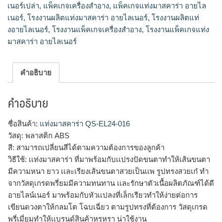
เนอร์เปล่า
,
แพ็คเกจเครื่องสำอาง
,
แพ็คเกจแท่งมาสคาร่า อายไล
เนอร์
,
โรงงานผลิตแท่งมาสคาร่า อายไลเนอร์
,
โรงงานผลิตแท่
งอายไลเนอร์
,
โรงงานแพ็คเกจเครื่องสำอาง
,
โรงงานแพ็คเกจแท่ง
มาสคาร่า อายไลเนอร์
คำอธิบาย
คำอธิบาย
ชื่อสินค้า:
แท่งมาสคาร่า QS-EL24-016
วัสดุ: พลาสติก ABS
สี: สามารถเปลี่ยนสีได้ตามความต้องการของลูกค้า
วิธีใช้: เเท่งมาสคาร่า ที่มาพร้อมกับเเปรงปัดขนตาทำให้เส้นขนตา
มีความหนา ยาว เเละเรียงเส้นขนตาสวยเป็นเเพ รูปทรงสวยเก๋ ทำ
จากวัสดุเกรดพรี่ยมมีความทนทาน เเละรักษาตัวเนื้อผลิตภัณฑ์ได้ดี
อายไลน์เนอร์ มาพร้อมกับหัวเเปลงที่เล็กเรียวทำให้ง่ายต่อการ
เขียนดวงตาให้กลมโต โฉบเฉี่ยว ตามรูปทรงที่ต้องการ วัสดุเกรด
พรี่เมี่ยมทำให้เเบรนด์สินค้าหรูหรา น่าใช้งาน