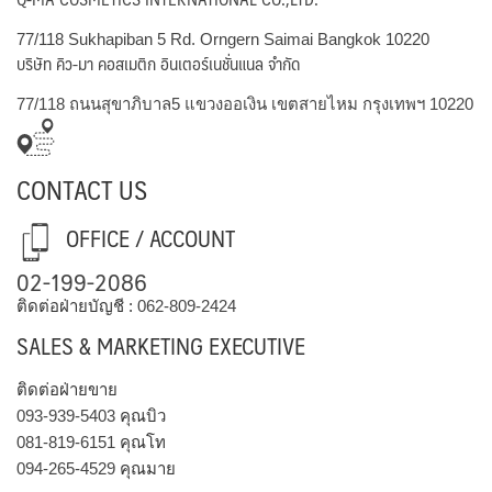
77/118 Sukhapiban 5 Rd. Orngern Saimai Bangkok 10220
บริษัท คิว-มา คอสเมติก อินเตอร์เนชั่นแนล จำกัด
77/118 ถนนสุขาภิบาล5 แขวงออเงิน เขตสายไหม กรุงเทพฯ 10220
CONTACT US
OFFICE / ACCOUNT
02-199-2086
ติดต่อฝ่ายบัญชี :
062-809-2424
SALES & MARKETING EXECUTIVE
ติดต่อฝ่ายขาย
093-939-5403
คุณบิว
081-819-6151
คุณโท
094-265-4529
คุณมาย