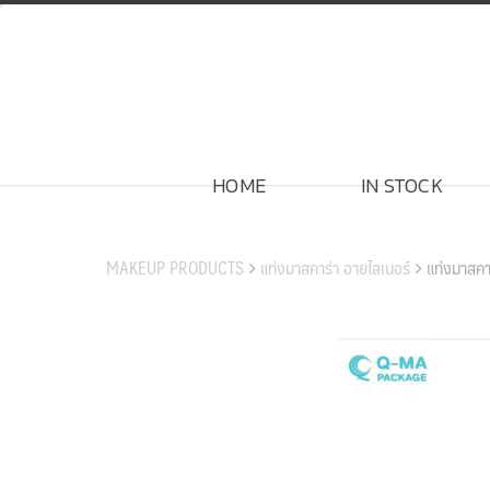
Skip
to
content
HOME
IN STOCK
สินค้าของเรา
MAKEUP PRODUCTS
แท่งมาสคาร่า อายไลเนอร์
แท่งมาสค