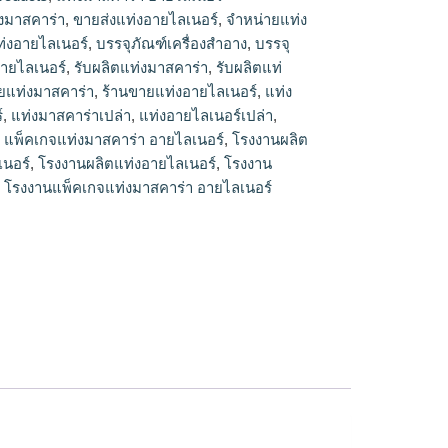
ยไลเนอร์,โรงงานผลิตแท่งมาสคาร่า,ขายส่งแท่ง
งมาสคาร่า
,
ขายส่งแท่งอายไลเนอร์
,
จำหน่ายแท่ง
งมาสคาร่า,รับผลิตแท่งมาสคาร่า,ร้านขายแท่ง
่งอายไลเนอร์
,
บรรจุภัณฑ์เครื่องสำอาง
,
บรรจุ
งอายไลเนอร์,แท่งมาสคาร่าเปล่า,แท่งอายไลเนอร์
อายไลเนอร์
,
รับผลิตแท่งมาสคาร่า
,
รับผลิตแท่
ยแท่งมาสคาร่า
,
ร้านขายแท่งอายไลเนอร์
,
แท่ง
์
,
แท่งมาสคาร่าเปล่า
,
แท่งอายไลเนอร์เปล่า
,
,
แพ็คเกจแท่งมาสคาร่า อายไลเนอร์
,
โรงงานผลิต
เนอร์
,
โรงงานผลิตแท่งอายไลเนอร์
,
โรงงาน
,
โรงงานแพ็คเกจแท่งมาสคาร่า อายไลเนอร์