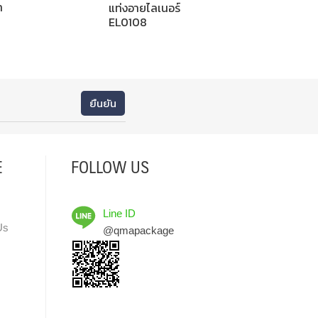
า
แท่งอายไลเนอร์
EL0108
E
FOLLOW US
Line ID
Us
@qmapackage