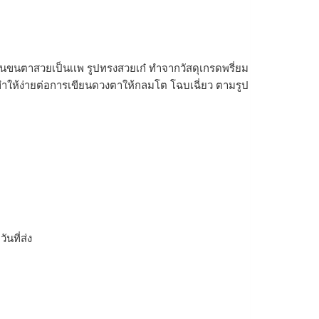
ส้นขนตาสวยเป็นเเพ รูปทรงสวยเก๋ ทำจากวัสดุเกรดพรี่ยม
ยวทำให้ง่ายต่อการเขียนดวงตาให้กลมโต โฉบเฉี่ยว ตามรูป
ิ
นที่ส่ง