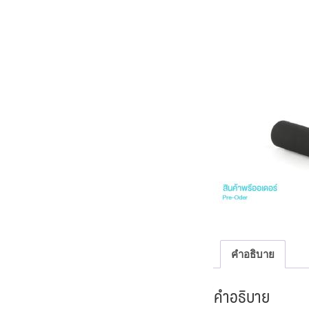
คำอธิบาย
คำอธิบาย