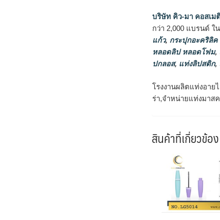
บริษัท คิว-มา คอสเมต
กว่า 2,000 แบรนด์ ใ
แก้ว
,
กระปุกอะคริลิค
หลอดลิป หลอดโฟม
,
ปกลอส
,
แท่งลิปสติก
,
โรงงานผลิตแท่งอายไล
ร่า,จำหน่ายแท่งมาสค
สินค้าที่เกี่ยวข้อง