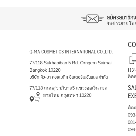
สมัครสมาชิก
รับข่าวสาร โป
CO
Q-MA COSMETICS INTERNATIONAL CO.,LTD.
77/118 Sukhapiban 5 Rd. Orngern Saimai
02
Bangkok 10220
บริษัท คิว-มา คอสเมติก อินเตอร์เนชั่นแนล จำกัด
ติดต
SA
77/118 ถนนสุขาภิบาล5 แขวงออเงิน เขต
EX
สายไหม กรุงเทพฯ 10220
ติด
093
081
094