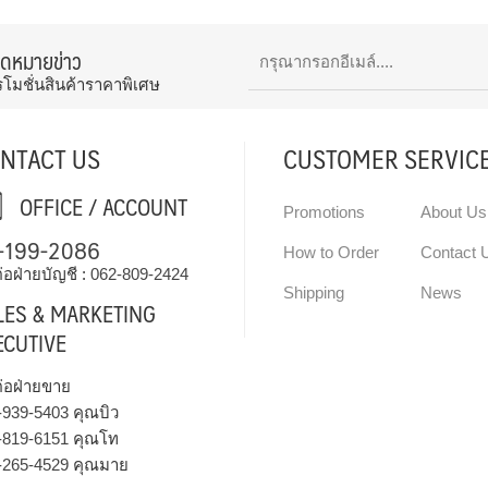
จดหมายข่าว
รโมชั่นสินค้าราคาพิเศษ
NTACT US
CUSTOMER SERVIC
OFFICE / ACCOUNT
Promotions
About Us
-199-2086
How to Order
Contact 
่อฝ่ายบัญชี :
062-809-2424
Shipping
News
LES & MARKETING
ECUTIVE
ต่อฝ่ายขาย
-939-5403
คุณบิว
-819-6151
คุณโท
-265-4529
คุณมาย