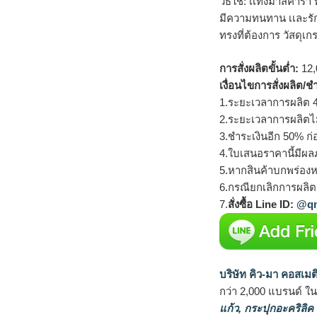
วิธีใช้: เเท่งมาสคาร
มีความทนทาน เเละรักษ
ทรงที่ต้องการ วัสดุเก
การสั่งผลิตขั้นต่ำ:
12,
เงื่อนไขการสั่งผลิต/ช
1.ระยะเวลาการผลิต 4
2.ระยะเวลาการผลิตไ
3.ชำระเงินอีก 50% ก่
4.ใบเสนอราคานี้มีผลภ
5.หากสินค้าบกพร่องห
6.กรณียกเลิกการผลิตส
7.
สั่งซื้อ Line ID:
@qm
บริษัท คิว-มา คอสเมต
กว่า 2,000 แบรนด์ ใ
แก้ว
,
กระปุกอะคริลิค