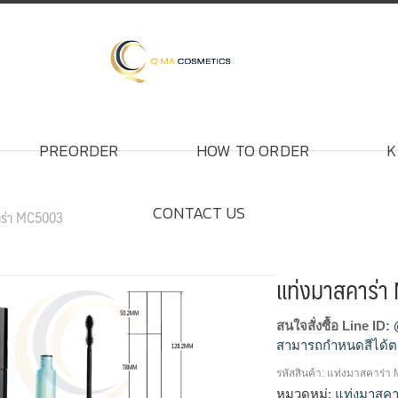
PREORDER
HOW TO ORDER
K
CONTACT US
าร่า MC5003
แท่งมาสคาร่
สนใจสั่งซื้อ Line ID:
สามารถกำหนดสีได้ต
รหัสสินค้า:
แท่งมาสคาร่า
โรงงานผลิตแท่งอายไ
หมวดหมู่:
แท่งมาสคา