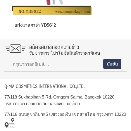
แท่งมาสคาร่า YD5612
สมัครสมาชิกจดหมายข่าว
รับข่าวสาร โปรโมชั่นสินค้าราคาพิเศษ
Q-MA COSMETICS INTERNATIONAL CO.,LTD.
77/118 Sukhapiban 5 Rd. Orngern Saimai Bangkok 10220
บริษัท คิว-มา คอสเมติก อินเตอร์เนชั่นแนล จำกัด
77/118 ถนนสุขาภิบาล5 แขวงออเงิน เขตสายไหม กรุงเทพฯ 10220