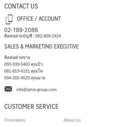
CONTACT US
OFFICE / ACCOUNT
02-199-2086
ติดต่อฝ่ายบัญชี :
062-809-2424
SALES & MARKETING EXECUTIVE
ติดต่อฝ่ายขาย
093-939-5403
คุณบิว
081-819-6151
คุณโท
094-265-4529
คุณมาย
info@qma-group.com
CUSTOMER SERVICE
Promotions
About Us