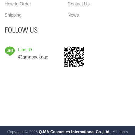
How to Order
Contact Us
Shipping
News
FOLLOW US
Line ID
@qmapackage
Copyright © 2026
Q-MA Cosmetics International Co.,Ltd.
. All rights