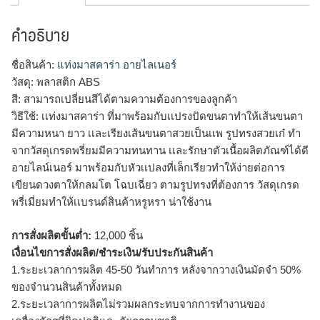
คำอธิบาย
ชื่อสินค้า:
แท่งมาสคาร่า อายไลเนอร์
วัสดุ: พลาสติก ABS
สี: สามารถเปลี่ยนสีได้ตามความต้องการของลูกค้า
วิธีใช้: เเท่งมาสคาร่า ที่มาพร้อมกับเเปรงปัดขนตาทำให้เส้นขนตา
มีความหนา ยาว เเละเรียงเส้นขนตาสวยเป็นเเพ รูปทรงสวยเก๋ ทำ
จากวัสดุเกรดพรี่ยมมีความทนทาน เเละรักษาตัวเนื้อผลิตภัณฑ์ได้ดี
อายไลน์เนอร์ มาพร้อมกับหัวเเปลงที่เล็กเรียวทำให้ง่ายต่อการ
เขียนดวงตาให้กลมโต โฉบเฉี่ยว ตามรูปทรงที่ต้องการ วัสดุเกรด
พรี่เมี่ยมทำให้เเบรนด์สินค้าหรูหรา น่าใช้งาน
การสั่งผลิตขั้นต่ำ:
12,000 ชิ้น
เงื่อนไขการสั่งผลิต/ชำระเงิน/รับประกันสินค้า
1.ระยะเวลาการผลิต 45-50 วันทำการ หลังจากวางเงินมัดจำ 50%
ของจำนวนสินค้าทั้งหมด
2.ระยะเวลาการผลิตไม่รวมผลกระทบจากการทำงานของ