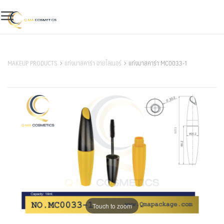
Skip
to
content
สินค้าของเรา
MAKEUP PRODUCTS
แท่งมาสคาร่า อายไลเนอร์
แท่งมาสคาร่า MC0033-1
Touch to zoom