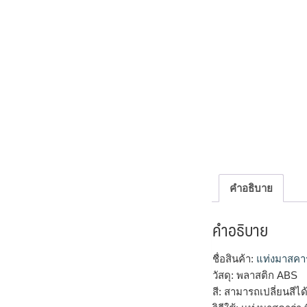
คำอธิบาย
คำอธิบาย
ชื่อสินค้า:
แท่งมาสคาร
วัสดุ: พลาสติก ABS
สี: สามารถเปลี่ยนสี