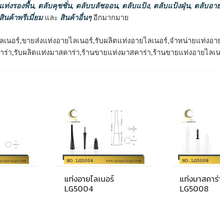
แท่งรองพื้น
,
ตลับคุชชั่น
,
ตลับบลัชออน
,
ตลับแป้ง
,
ตลับแป้งฝุ่น
,
ตลับอาย
สินค้าพรีเมี่ยม
และ
สินค้าอื่นๆ
อีกมากมาย
เนอร์,ขายส่งแท่งอายไลเนอร์,รับผลิตแท่งอายไลเนอร์,จำหน่ายแท่งอา
าร่า,รับผลิตแท่งมาสคาร่า,ร้านขายแท่งมาสคาร่า,ร้านขายแท่งอายไลเนอ
แท่งอายไลเนอร์
แท่งมาสคาร่
LG5004
LG5008