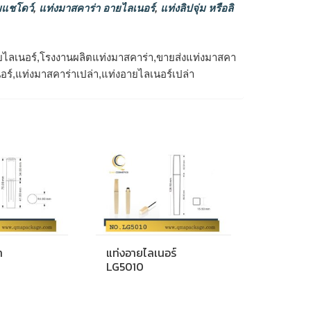
แชโดว์
,
แท่งมาสคาร่า อายไลเนอร์
,
แท่งลิปจุ่ม หรือลิ
ยไลเนอร์,โรงงานผลิตแท่งมาสคาร่า,ขายส่งแท่งมาสคา
ร์,แท่งมาสคาร่าเปล่า,แท่งอายไลเนอร์เปล่า
า
แท่งอายไลเนอร์
LG5010