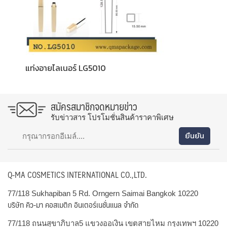
แท่งอายไลเนอร์ LG5010
สมัครสมาชิกจดหมายข่าว
รับข่าวสาร โปรโมชั่นสินค้าราคาพิเศษ
Q-MA COSMETICS INTERNATIONAL CO.,LTD.
77/118 Sukhapiban 5 Rd. Orngern Saimai Bangkok 10220
บริษัท คิว-มา คอสเมติก อินเตอร์เนชั่นแนล จำกัด
77/118 ถนนสุขาภิบาล5 แขวงออเงิน เขตสายไหม กรุงเทพฯ 10220