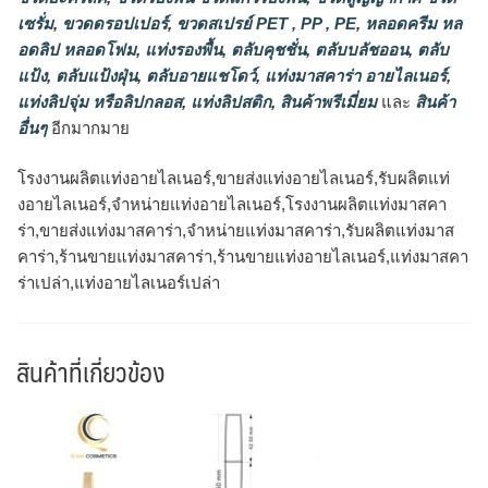
เซรั่ม
,
ขวดดรอปเปอร์
,
ขวดสเปรย์ PET , PP , PE
,
หลอดครีม หล
อดลิป หลอดโฟม
,
แท่งรองพื้น
,
ตลับคุชชั่น
,
ตลับบลัชออน
,
ตลับ
แป้ง
,
ตลับแป้งฝุ่น
,
ตลับอายแชโดว์
,
แท่งมาสคาร่า อายไลเนอร์
,
แท่งลิปจุ่ม หรือลิปกลอส
,
แท่งลิปสติก
,
สินค้าพรีเมี่ยม
และ
สินค้า
อื่นๆ
อีกมากมาย
โรงงานผลิตแท่งอายไลเนอร์,ขายส่งแท่งอายไลเนอร์,รับผลิตแท่
งอายไลเนอร์,จำหน่ายแท่งอายไลเนอร์,โรงงานผลิตแท่งมาสคา
ร่า,ขายส่งแท่งมาสคาร่า,จำหน่ายแท่งมาสคาร่า,รับผลิตแท่งมาส
คาร่า,ร้านขายแท่งมาสคาร่า,ร้านขายแท่งอายไลเนอร์,แท่งมาสคา
ร่าเปล่า,แท่งอายไลเนอร์เปล่า
สินค้าที่เกี่ยวข้อง