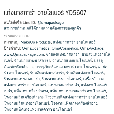
แท่งมาสคาร่า อายไลเนอร์ YD5607
สนใจสั่งซื้อ Line ID:
@qmapackage
สามารถกำหนดสีได้ตามความต้องการของลูกค้า
รหัสสินค้า:
YD5607
โรงงานผลิตแท่งอายไลเนอร์,ขายส่งแท่งอายไลเนอร์,รับผลิตแท่
หมวดหมู่:
MakeUp Products
,
แท่งมาสคาร่า อายไลเนอร์
งอายไลเนอร์,จำหน่ายแท่งอายไลเนอร์,โรงงานผลิตแท่งมาสคา
ป้ายกำกับ:
Q-maCosmetics
,
QmaCosmetics
,
QmaPackage
,
ร่า,ขายส่งแท่งมาสคาร่า,จำหน่ายแท่งมาสคาร่า,รับผลิตแท่งมาส
www.Qmapackage.com
,
ขายส่งแท่งมาสคาร่า
,
ขายส่งแท่งอายไล
คาร่า,ร้านขายแท่งมาสคาร่า,ร้านขายแท่งอายไลเนอร์,แท่งมาสคา
เนอร์
,
จำหน่ายแท่งมาสคาร่า
,
จำหน่ายแท่งอายไลเนอร์
,
บรรจุ
ร่าเปล่า,แท่งอายไลเนอร์เปล่า
ภัณฑ์เครื่องสำอาง
,
บรรจุภัณฑ์แท่งมาสคาร่า อายไลเนอร์
,
มาสคา
ร่า อายไลเนอร์
,
รับผลิตแท่งมาสคาร่า
,
รับผลิตแท่งอายไลเนอร์
,
ร้านขายแท่งมาสคาร่า
,
ร้านขายแท่งอายไลเนอร์
,
เครื่องสำอาง
,
แท่งมาสคาร่า อายไลเนอร์
,
แท่งมาสคาร่าเปล่า
,
แท่งอายไลเนอร์
เปล่า
,
แพ็คเกจเครื่องสำอาง
,
แพ็คเกจแท่งมาสคาร่า อายไลเนอร์
,
โรงงานผลิตเครื่องสำอาง
,
โรงงานผลิตแท่งมาสคาร่า อายไลเนอร์
,
โรงงานผลิตแท่งอายไลเนอร์
,
โรงงานแพ็คเกจเครื่องสำอาง
,
โรงงานแพ็คเกจแท่งมาสคาร่า อายไลเนอร์