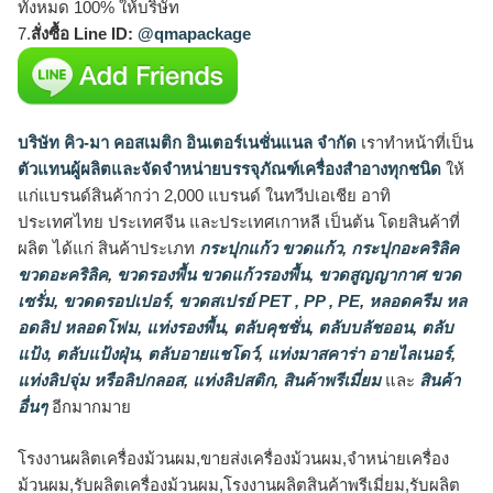
ทั้งหมด 100% ให้บริษัท
7.
สั่งซื้อ Line ID:
@qmapackage
บริษัท คิว-มา คอสเมติก อินเตอร์เนชั่นแนล จำกัด
เราทำหน้าที่เป็น
ตัวแทนผู้ผลิตและจัดจำหน่ายบรรจุภัณฑ์เครื่องสำอางทุกชนิด
ให้
แก่แบรนด์สินค้ากว่า 2,000 แบรนด์ ในทวีปเอเชีย อาทิ
ประเทศไทย ประเทศจีน และประเทศเกาหลี เป็นต้น โดยสินค้าที่
ผลิต ได้แก่ สินค้าประเภท
กระปุกแก้ว ขวดแก้ว
,
กระปุกอะคริลิค
ขวดอะคริลิค
,
ขวดรองพื้น ขวดแก้วรองพื้น
,
ขวดสูญญากาศ ขวด
เซรั่ม
,
ขวดดรอปเปอร์
,
ขวดสเปรย์ PET , PP , PE
,
หลอดครีม หล
อดลิป หลอดโฟม
,
แท่งรองพื้น
,
ตลับคุชชั่น
,
ตลับบลัชออน
,
ตลับ
แป้ง
,
ตลับแป้งฝุ่น
,
ตลับอายแชโดว์
,
แท่งมาสคาร่า อายไลเนอร์
,
แท่งลิปจุ่ม หรือลิปกลอส
,
แท่งลิปสติก
,
สินค้าพรีเมี่ยม
และ
สินค้า
อื่นๆ
อีกมากมาย
โรงงานผลิตเครื่องม้วนผม,ขายส่งเครื่องม้วนผม,จำหน่ายเครื่อง
ม้วนผม,รับผลิตเครื่องม้วนผม,โรงงานผลิตสินค้าพรีเมี่ยม,รับผลิต