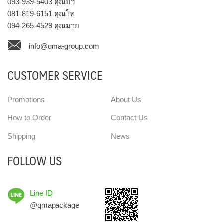
093-939-5403
คุณบิว
081-819-6151
คุณโท
094-265-4529
คุณมาย
info@qma-group.com
CUSTOMER SERVICE
Promotions
About Us
How to Order
Contact Us
Shipping
News
FOLLOW US
Line ID
@qmapackage