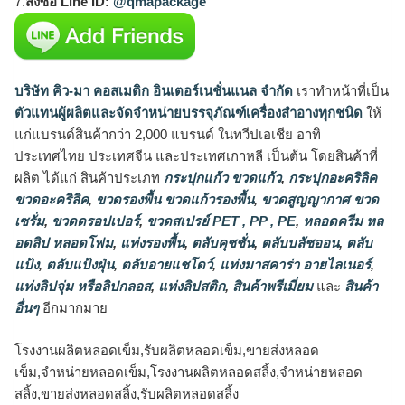
7.
สั่งซื้อ Line ID:
@qmapackage
บริษัท คิว-มา คอสเมติก อินเตอร์เนชั่นแนล จำกัด
เราทำหน้าที่เป็น
ตัวแทนผู้ผลิตและจัดจำหน่ายบรรจุภัณฑ์เครื่องสำอางทุกชนิด
ให้
แก่แบรนด์สินค้ากว่า 2,000 แบรนด์ ในทวีปเอเชีย อาทิ
ประเทศไทย ประเทศจีน และประเทศเกาหลี เป็นต้น โดยสินค้าที่
ผลิต ได้แก่ สินค้าประเภท
กระปุกแก้ว ขวดแก้ว
,
กระปุกอะคริลิค
ขวดอะคริลิค
,
ขวดรองพื้น ขวดแก้วรองพื้น
,
ขวดสูญญากาศ ขวด
เซรั่ม
,
ขวดดรอปเปอร์
,
ขวดสเปรย์ PET , PP , PE
,
หลอดครีม หล
อดลิป หลอดโฟม
,
แท่งรองพื้น
,
ตลับคุชชั่น
,
ตลับบลัชออน
,
ตลับ
แป้ง
,
ตลับแป้งฝุ่น
,
ตลับอายแชโดว์
,
แท่งมาสคาร่า อายไลเนอร์
,
แท่งลิปจุ่ม หรือลิปกลอส
,
แท่งลิปสติก
,
สินค้าพรีเมี่ยม
และ
สินค้า
อื่นๆ
อีกมากมาย
โรงงานผลิตหลอดเข็ม,รับผลิตหลอดเข็ม,ขายส่งหลอด
เข็ม,จำหน่ายหลอดเข็ม,โรงงานผลิตหลอดสลิ้ง,จำหน่ายหลอด
สลิ้ง,ขายส่งหลอดสลิ้ง,รับผลิตหลอดสลิ้ง