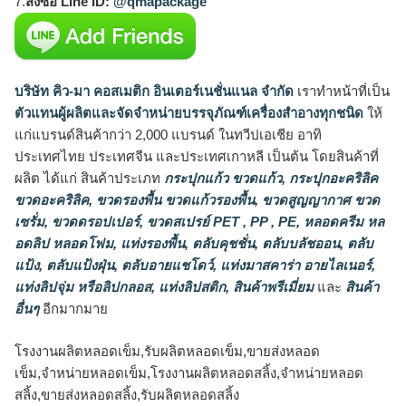
7.
สั่งซื้อ Line ID:
@qmapackage
บริษัท คิว-มา คอสเมติก อินเตอร์เนชั่นแนล จำกัด
เราทำหน้าที่เป็น
ตัวแทนผู้ผลิตและจัดจำหน่ายบรรจุภัณฑ์เครื่องสำอางทุกชนิด
ให้
แก่แบรนด์สินค้ากว่า 2,000 แบรนด์ ในทวีปเอเชีย อาทิ
ประเทศไทย ประเทศจีน และประเทศเกาหลี เป็นต้น โดยสินค้าที่
ผลิต ได้แก่ สินค้าประเภท
กระปุกแก้ว ขวดแก้ว
,
กระปุกอะคริลิค
ขวดอะคริลิค
,
ขวดรองพื้น ขวดแก้วรองพื้น
,
ขวดสูญญากาศ ขวด
เซรั่ม
,
ขวดดรอปเปอร์
,
ขวดสเปรย์ PET , PP , PE
,
หลอดครีม หล
อดลิป หลอดโฟม
,
แท่งรองพื้น
,
ตลับคุชชั่น
,
ตลับบลัชออน
,
ตลับ
แป้ง
,
ตลับแป้งฝุ่น
,
ตลับอายแชโดว์
,
แท่งมาสคาร่า อายไลเนอร์
,
แท่งลิปจุ่ม หรือลิปกลอส
,
แท่งลิปสติก
,
สินค้าพรีเมี่ยม
และ
สินค้า
อื่นๆ
อีกมากมาย
โรงงานผลิตหลอดเข็ม,รับผลิตหลอดเข็ม,ขายส่งหลอด
เข็ม,จำหน่ายหลอดเข็ม,โรงงานผลิตหลอดสลิ้ง,จำหน่ายหลอด
สลิ้ง,ขายส่งหลอดสลิ้ง,รับผลิตหลอดสลิ้ง