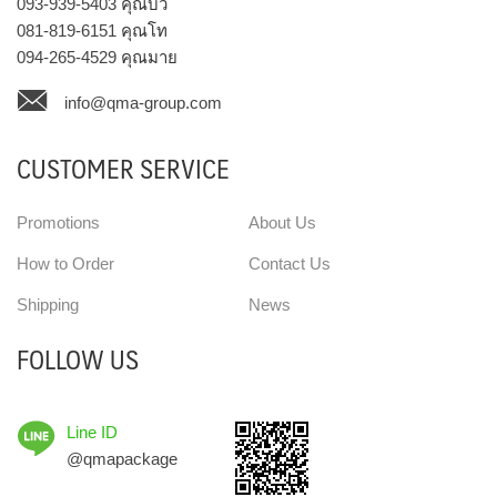
093-939-5403
คุณบิว
081-819-6151
คุณโท
094-265-4529
คุณมาย
info@qma-group.com
CUSTOMER SERVICE
Promotions
About Us
How to Order
Contact Us
Shipping
News
FOLLOW US
Line ID
@qmapackage