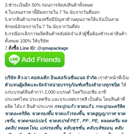
3.ชำระเงินอีก 50% ก่อนการจัดส่งสินค้าทั้งหมด
4.ใบเสนอราคานี้มีผลภายใน 7 วัน นับจากวันที่ออก
5.หากสินค้าบกพร่องหรือมีปัญหาด้านคุณภาพให้แจ้งเป็นลาย
ลักษณ์อักษรภายใน 7 วัน นับจากวันที่ส่ง
6.กรณียกเลิกการผลิตสินค้าหลังมัดจำแล้วผู้ซื้อต้องชำระค่าสินค้า
ทั้งหมด 100% ให้บริษัท
7.
สั่งซื้อ Line ID:
@qmapackage
บริษัท คิว-มา คอสเมติก อินเตอร์เนชั่นแนล จำกัด
เราทำหน้าที่เป็น
ตัวแทนผู้ผลิตและจัดจำหน่ายบรรจุภัณฑ์เครื่องสำอางทุกชนิด
ให้
แก่แบรนด์สินค้ากว่า 2,000 แบรนด์ ในทวีปเอเชีย อาทิ
ประเทศไทย ประเทศจีน และประเทศเกาหลี เป็นต้น โดยสินค้าที่
ผลิต ได้แก่ สินค้าประเภท
กระปุกแก้ว ขวดแก้ว
,
กระปุกอะคริลิค
ขวดอะคริลิค
,
ขวดรองพื้น ขวดแก้วรองพื้น
,
ขวดสูญญากาศ ขวด
เซรั่ม
,
ขวดดรอปเปอร์
,
ขวดสเปรย์ PET , PP , PE
,
หลอดครีม หล
อดลิป หลอดโฟม
,
แท่งรองพื้น
,
ตลับคุชชั่น
,
ตลับบลัชออน
,
ตลับ