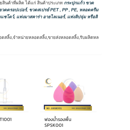
ินค้าที่ผลิต ได้แก่ สินค้าประเภท
กระปุกแก้ว ขวด
วดดรอปเปอร์
,
ขวดสเปรย์ PET , PP , PE
,
หลอดครีม
แชโดว์
,
แท่งมาสคาร่า อายไลเนอร์
,
แท่งลิปจุ่ม หรือลิ
ลิ้ง,จำหน่ายหลอดสลิ้ง,ขายส่งหลอดสลิ้ง,รับผลิตหล
T1001
ฟองน้ำรองพื้น
SPSK001