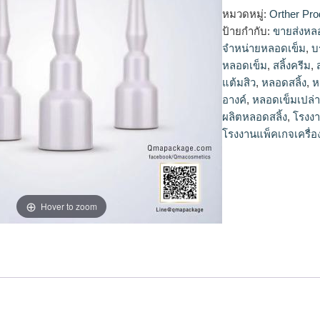
หลอดเข็ม,โรงงานผลิ
หมวดหมู่:
Orther Pro
สลิ้ง,รับผลิตหลอดสลิ้
ป้ายกำกับ:
ขายส่งหลอ
จำหน่ายหลอดเข็ม
,
บ
หลอดเข็ม
,
สลิ้งครีม
,
แต้มสิว
,
หลอดสลิ้ง
,
ห
อางค์
,
หลอดเข็มเปล่
ผลิตหลอดสลิ้ง
,
โรงง
โรงงานแพ็คเกจเครื่
Hover to zoom