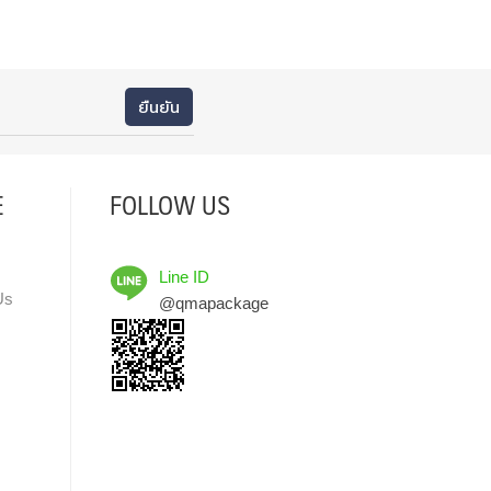
E
FOLLOW US
Line ID
Us
@qmapackage