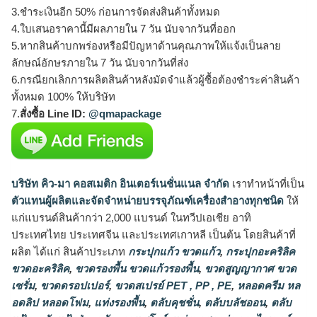
3.ชำระเงินอีก 50% ก่อนการจัดส่งสินค้าทั้งหมด
4.ใบเสนอราคานี้มีผลภายใน 7 วัน นับจากวันที่ออก
5.หากสินค้าบกพร่องหรือมีปัญหาด้านคุณภาพให้แจ้งเป็นลาย
ลักษณ์อักษรภายใน 7 วัน นับจากวันที่ส่ง
6.กรณียกเลิกการผลิตสินค้าหลังมัดจำแล้วผู้ซื้อต้องชำระค่าสินค้า
ทั้งหมด 100% ให้บริษัท
7.
สั่งซื้อ Line ID:
@qmapackage
บริษัท คิว-มา คอสเมติก อินเตอร์เนชั่นแนล จำกัด
เราทำหน้าที่เป็น
ตัวแทนผู้ผลิตและจัดจำหน่ายบรรจุภัณฑ์เครื่องสำอางทุกชนิด
ให้
แก่แบรนด์สินค้ากว่า 2,000 แบรนด์ ในทวีปเอเชีย อาทิ
ประเทศไทย ประเทศจีน และประเทศเกาหลี เป็นต้น โดยสินค้าที่
ผลิต ได้แก่ สินค้าประเภท
กระปุกแก้ว ขวดแก้ว
,
กระปุกอะคริลิค
ขวดอะคริลิค
,
ขวดรองพื้น ขวดแก้วรองพื้น
,
ขวดสูญญากาศ ขวด
เซรั่ม
,
ขวดดรอปเปอร์
,
ขวดสเปรย์ PET , PP , PE
,
หลอดครีม หล
อดลิป หลอดโฟม
,
แท่งรองพื้น
,
ตลับคุชชั่น
,
ตลับบลัชออน
,
ตลับ