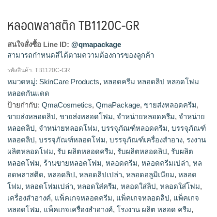
หลอดพลาสติก TB1120C-GR
สนใจสั่งซื้อ Line ID:
@qmapackage
สามารถกำหนดสีได้ตามความต้องการของลูกค้า
รหัสสินค้า:
TB1120C-GR
โรงงานผลิตหลอดโฟม,รับผลิตหลอดโฟม,จำหน่ายหลอด
หมวดหมู่:
SkinCare Products
,
หลอดครีม หลอดลิป หลอดโฟม
โฟม,ขายส่งหลอดโฟม,ร้านขายหลอดโฟม,โรงงานผลิตหลอด
หลอดกันแดด
ลิป,ขายส่งหลอดลิป,รับผลิตหลอดลิป,จำหน่ายหลอดลิป,โรงงาน
ป้ายกำกับ:
QmaCosmetics
,
QmaPackage
,
ขายส่งหลอดครีม
,
ผลิต หลอด ครีม,รับ ผลิตหลอดครีม,จำหน่ายหลอดครีม,ขายส่ง
ขายส่งหลอดลิป
,
ขายส่งหลอดโฟม
,
จำหน่ายหลอดครีม
,
จำหน่าย
หลอดครีม
หลอดลิป
,
จำหน่ายหลอดโฟม
,
บรรจุภัณฑ์หลอดครีม
,
บรรจุภัณฑ์
หลอดลิป
,
บรรจุภัณฑ์หลอดโฟม
,
บรรจุภัณฑ์เครื่องสำอาง
,
รงงาน
ผลิตหลอดโฟม
,
รับ ผลิตหลอดครีม
,
รับผลิตหลอดลิป
,
รับผลิต
หลอดโฟม
,
ร้านขายหลอดโฟม
,
หลอดครีม
,
หลอดครีมเปล่า
,
หล
อดพลาสติด
,
หลอดลิป
,
หลอดลิปเปล่า
,
หลอดอลูมิเนียม
,
หลอด
โฟม
,
หลอดโฟมเปล่า
,
หลอดใส่ครีม
,
หลอดใส่ลิป
,
หลอดใส่โฟม
,
เครื่องสำอางค์
,
แพ็คเกจหลอดครีม
,
แพ็คเกจหลอดลิป
,
แพ็คเกจ
หลอดโฟม
,
แพ็คเกจเครื่องสำอางค์
,
โรงงาน ผลิต หลอด ครีม
,