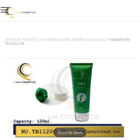
Skip
to
content
สินค้าของเรา
SKINCARE PRODUCTS
หลอดครีม หลอดลิป หลอดโฟม หลอดกันแดด
หลอดพลาสติก
TB1120C-GR
Touch to zoom