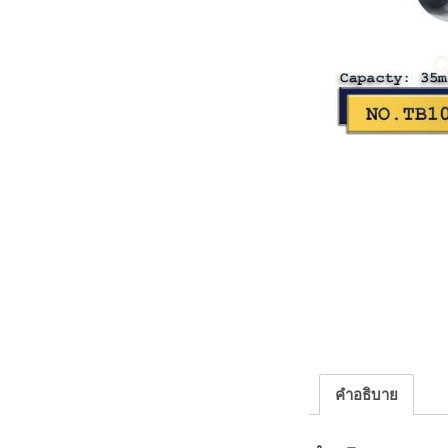
คำอธิบาย