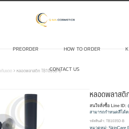
PREORDER
HOW TO ORDER
K
CONTACT US
ดกันแดด
หลอดพลาสติก TB1035D-B
หลอดพลาสติ
สนใจสั่งซื้อ Line ID:
สามารถกำหนดสีได้ต
รหัสสินค้า:
TB1035D-B
โรงงานผลิตหลอดโฟม
หมวดหมู่:
SkinCare 