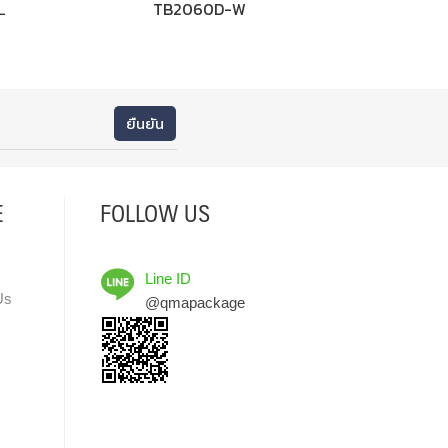
L
TB2060D-W
E
FOLLOW US
Line ID
Us
@qmapackage