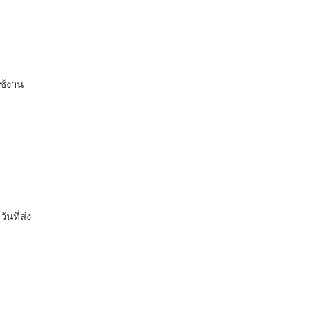
ใช้งาน
ิ
นที่ส่ง