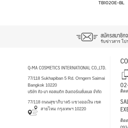
TB1020E-BL
สมัครสมาชิก
รับข่าวสาร โป
CO
Q-MA COSMETICS INTERNATIONAL CO.,LTD.
77/118 Sukhapiban 5 Rd. Orngern Saimai
02
Bangkok 10220
บริษัท คิว-มา คอสเมติก อินเตอร์เนชั่นแนล จำกัด
ติดต
SA
77/118 ถนนสุขาภิบาล5 แขวงออเงิน เขต
EX
สายไหม กรุงเทพฯ 10220
ติด
093