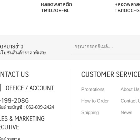
หลอดพลาสติก
หลอดพลาสต
TB1020E-BL
TB1100C-G
จดหมายข่าว
รโมชั่นสินค้าราคาพิเศษ
NTACT US
CUSTOMER SERVIC
OFFICE / ACCOUNT
Promotions
About Us
-199-2086
How to Order
Contact 
่อฝ่ายบัญชี :
062-809-2424
Shipping
News
LES & MARKETING
ECUTIVE
ต่อฝ่ายขาย