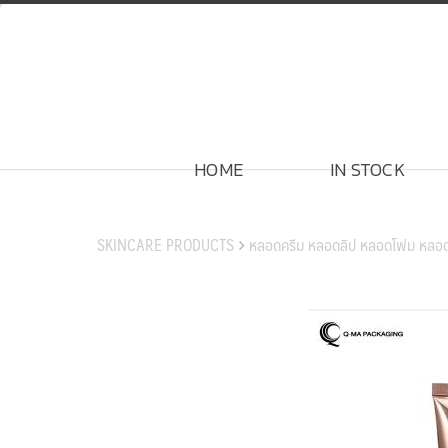
Skip
to
content
HOME
IN STOCK
สินค้าของเรา
SKINCARE PRODUCTS
หลอดครีม หลอดลิป หลอดโฟม หลอ