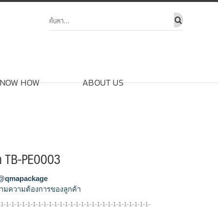
NOW HOW
ABOUT US
ก TB-PE0003
@qmapackage
ามความต้องการของลูกค้า
-1-1-1-1-1-1-1-1-1-1-1-1-1-1-1-1-1-1-1-1-1-1-1-1-1-1-1-
,รับผลิตหลอดโฟม,จำหน่ายหลอดโฟม,ขายส่ง