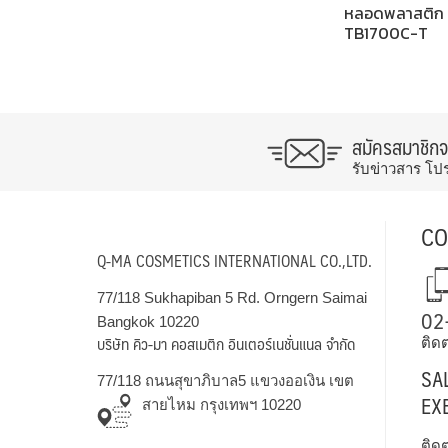
หลอดพลาสติก
TB1700C-T
สมัครสมาชิก
รับข่าวสาร โป
CO
Q-MA COSMETICS INTERNATIONAL CO.,LTD.
77/118 Sukhapiban 5 Rd. Orngern Saimai
02
Bangkok 10220
บริษัท คิว-มา คอสเมติก อินเตอร์เนชั่นแนล จำกัด
ติดต
SA
77/118 ถนนสุขาภิบาล5 แขวงออเงิน เขต
EX
สายไหม กรุงเทพฯ 10220
ติด