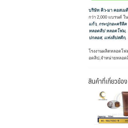
บริษัท คิว-มา คอสเมต
กว่า 2,000 แบรนด์ ใ
แก้ว
,
กระปุกอะคริลิค
หลอดลิป หลอดโฟม
,
ปกลอส
,
แท่งลิปสติก
,
โรงงานผลิตหลอดโฟม
อดลิป,จำหน่ายหลอดล
สินค้าที่เกี่ยวข้อง