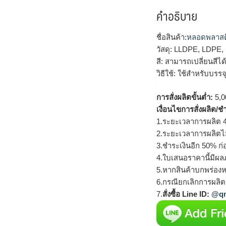
คำอธิบาย
ชื่อสินค้า:
หลอดพลาสต
วัสดุ: LLDPE, LDPE
สี: สามารถเปลี่ยนสีไ
วิธีใช้: ใช้สำหรับบร
การสั่งผลิตขั้นต่ำ:
5,00
เงื่อนไขการสั่งผลิต/ช
1.ระยะเวลาการผลิต 4
2.ระยะเวลาการผลิตไ
3.ชำระเงินอีก 50% ก่
4.ใบเสนอราคานี้มีผลภ
5.หากสินค้าบกพร่องห
6.กรณียกเลิกการผลิตส
7.
สั่งซื้อ Line ID:
@qm