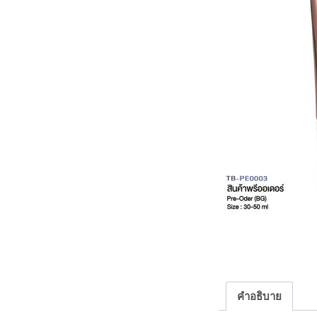
คำอธิบาย