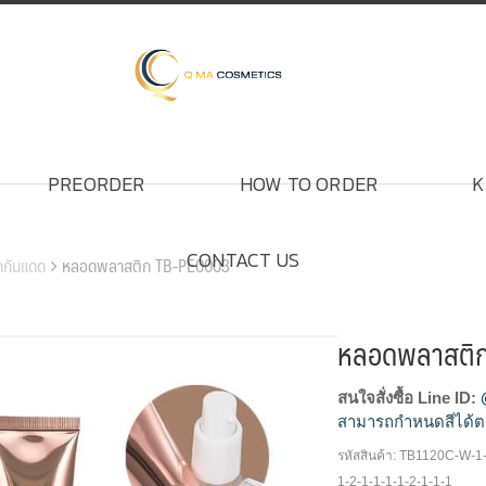
PREORDER
HOW TO ORDER
K
CONTACT US
ดกันแดด
หลอดพลาสติก TB-PE0003
หลอดพลาสติ
สนใจสั่งซื้อ Line ID:
สามารถกำหนดสีได้ต
รหัสสินค้า:
TB1120C-W-1-1
โรงงานผลิตหลอดโฟม
1-2-1-1-1-1-2-1-1-1