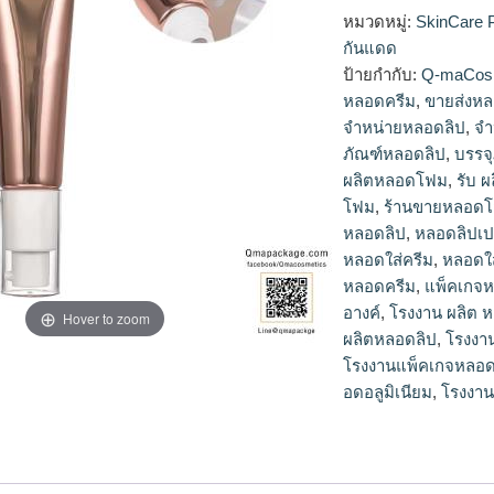
หลอดโฟม,ร้านขายห
หมวดหมู่:
SkinCare 
ลิป,รับผลิตหลอดลิป,
กันแดด
ผลิตหลอดครีม,จำหน
ป้ายกำกับ:
Q-maCos
หลอดครีม
,
ขายส่งหล
จำหน่ายหลอดลิป
,
จำ
ภัณฑ์หลอดลิป
,
บรรจ
ผลิตหลอดโฟม
,
รับ 
โฟม
,
ร้านขายหลอด
หลอดลิป
,
หลอดลิปเป
หลอดใส่ครีม
,
หลอดใส
หลอดครีม
,
แพ็คเกจ
อางค์
,
โรงงาน ผลิต 
Hover to zoom
ผลิตหลอดลิป
,
โรงงา
โรงงานแพ็คเกจหลอด
อดอลูมิเนียม
,
โรงงาน