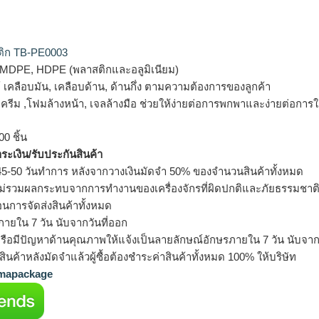
ิก TB-PE0003
, MDPE, HDPE (พลาสติกและอลูมิเนียม)
ด้ เคลือบมัน, เคลือบด้าน, ด้านกึ่ง ตามความต้องการของลูกค้า
รจุครีม ,โฟมล้างหน้า, เจลล้างมือ ช่วยให้ง่ายต่อการพกพาและง่ายต่อการ
0 ชิ้น
ำระเงิน/รับประกันสินค้า
5-50 วันทำการ หลังจากวางเงินมัดจำ 50% ของจำนวนสินค้าทั้งหมด
ม่รวมผลกระทบจากการทำงานของเครื่องจักรที่ผิดปกติและภัยธรรมชาต
อนการจัดส่งสินค้าทั้งหมด
ายใน 7 วัน นับจากวันที่ออก
รือมีปัญหาด้านคุณภาพให้แจ้งเป็นลายลักษณ์อักษรภายใน 7 วัน นับจากวั
ินค้าหลังมัดจำแล้วผู้ซื้อต้องชำระค่าสินค้าทั้งหมด 100% ให้บริษัท
apackage