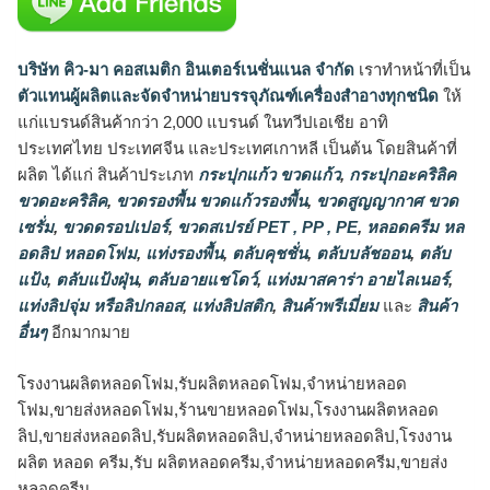
บริษัท คิว-มา คอสเมติก อินเตอร์เนชั่นแนล จำกัด
เราทำหน้าที่เป็น
ตัวแทนผู้ผลิตและจัดจำหน่ายบรรจุภัณฑ์เครื่องสำอางทุกชนิด
ให้
แก่แบรนด์สินค้ากว่า 2,000 แบรนด์ ในทวีปเอเชีย อาทิ
ประเทศไทย ประเทศจีน และประเทศเกาหลี เป็นต้น โดยสินค้าที่
ผลิต ได้แก่ สินค้าประเภท
กระปุกแก้ว ขวดแก้ว
,
กระปุกอะคริลิค
ขวดอะคริลิค
,
ขวดรองพื้น ขวดแก้วรองพื้น
,
ขวดสูญญากาศ ขวด
เซรั่ม
,
ขวดดรอปเปอร์
,
ขวดสเปรย์ PET , PP , PE
,
หลอดครีม หล
อดลิป หลอดโฟม
,
แท่งรองพื้น
,
ตลับคุชชั่น
,
ตลับบลัชออน
,
ตลับ
แป้ง
,
ตลับแป้งฝุ่น
,
ตลับอายแชโดว์
,
แท่งมาสคาร่า อายไลเนอร์
,
แท่งลิปจุ่ม หรือลิปกลอส
,
แท่งลิปสติก
,
สินค้าพรีเมี่ยม
และ
สินค้า
อื่นๆ
อีกมากมาย
โรงงานผลิตหลอดโฟม,รับผลิตหลอดโฟม,จำหน่ายหลอด
โฟม,ขายส่งหลอดโฟม,ร้านขายหลอดโฟม,โรงงานผลิตหลอด
ลิป,ขายส่งหลอดลิป,รับผลิตหลอดลิป,จำหน่ายหลอดลิป,โรงงาน
ผลิต หลอด ครีม,รับ ผลิตหลอดครีม,จำหน่ายหลอดครีม,ขายส่ง
หลอดครีม