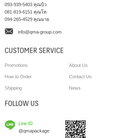
093-939-5403
คุณบิว
081-819-6151
คุณโท
094-265-4529
คุณมาย
info@qma-group.com
CUSTOMER SERVICE
Promotions
About Us
How to Order
Contact Us
Shipping
News
FOLLOW US
Line ID
@qmapackage