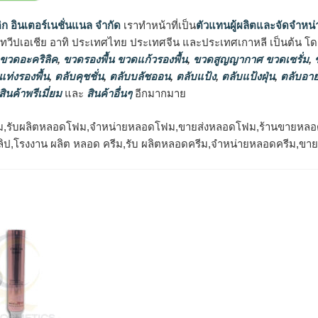
ิก อินเตอร์เนชั่นแนล จำกัด
เราทำหน้าที่เป็น
ตัวแทนผู้ผลิตและจัดจำหน่
นทวีปเอเชีย อาทิ ประเทศไทย ประเทศจีน และประเทศเกาหลี เป็นต้น โดยส
 ขวดอะคริลิค
,
ขวดรองพื้น ขวดแก้วรองพื้น
,
ขวดสูญญากาศ ขวดเซรั่ม
,
ข
แท่งรองพื้น
,
ตลับคุชชั่น
,
ตลับบลัชออน
,
ตลับแป้ง
,
ตลับแป้งฝุ่น
,
ตลับอาย
สินค้าพรีเมี่ยม
และ
สินค้าอื่นๆ
อีกมากมาย
,รับผลิตหลอดโฟม,จำหน่ายหลอดโฟม,ขายส่งหลอดโฟม,ร้านขายหลอดโ
ิป,โรงงาน ผลิต หลอด ครีม,รับ ผลิตหลอดครีม,จำหน่ายหลอดครีม,ขา