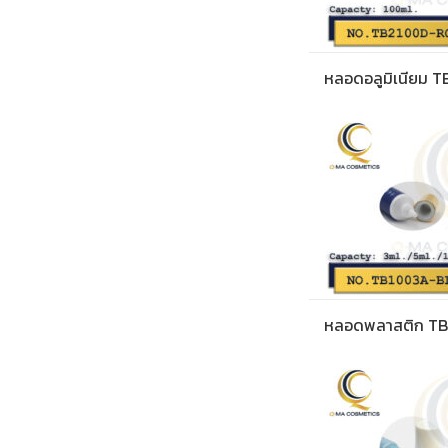
หลอดอลูมิเนียม 
หลอดพลาสติก T