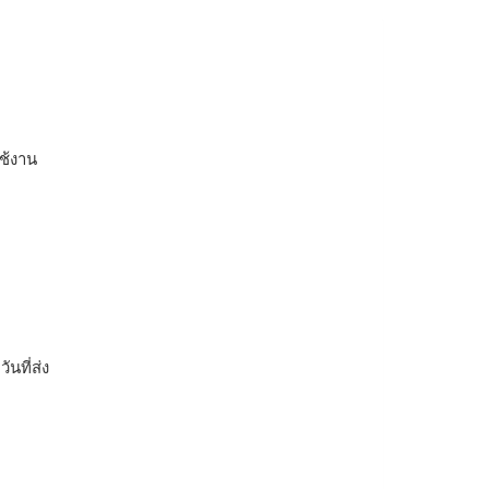
ใช้งาน
ิ
นที่ส่ง