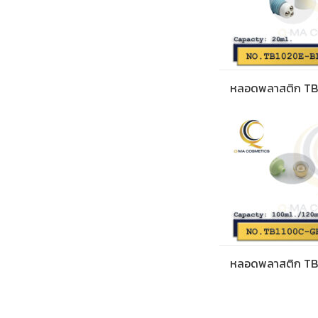
หลอดพลาสติก T
หลอดพลาสติก T