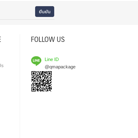
E
FOLLOW US
Line ID
Us
@qmapackage