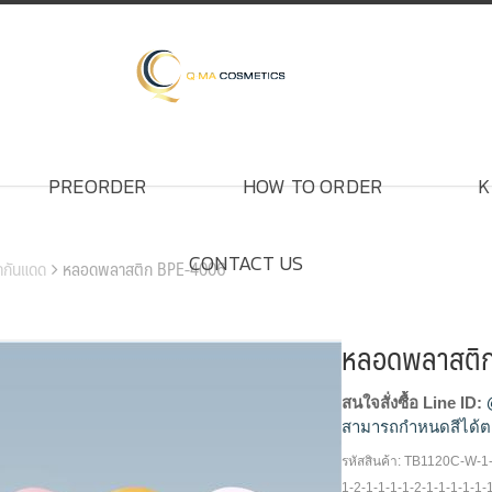
PREORDER
HOW TO ORDER
K
CONTACT US
ดกันแดด
หลอดพลาสติก BPE-4006
หลอดพลาสติ
สนใจสั่งซื้อ Line ID:
สามารถกำหนดสีได้ต
รหัสสินค้า:
TB1120C-W-1-1
โรงงานผลิตหลอดโฟม
1-2-1-1-1-1-2-1-1-1-1-1-