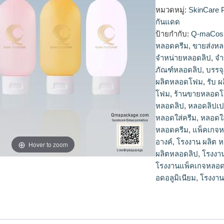
หลอดโฟม,ร้านขายห
หมวดหมู่:
SkinCare 
ลิป,รับผลิตหลอดลิป,
กันแดด
ผลิตหลอดครีม,จำหน
ป้ายกำกับ:
Q-maCos
หลอดครีม
,
ขายส่งหล
จำหน่ายหลอดลิป
,
จำ
ภัณฑ์หลอดลิป
,
บรรจ
ผลิตหลอดโฟม
,
รับ 
โฟม
,
ร้านขายหลอด
หลอดลิป
,
หลอดลิปเป
หลอดใส่ครีม
,
หลอดใส
หลอดครีม
,
แพ็คเกจ
อางค์
,
โรงงาน ผลิต 
Hover to zoom
ผลิตหลอดลิป
,
โรงงา
โรงงานแพ็คเกจหลอด
อดอลูมิเนียม
,
โรงงาน