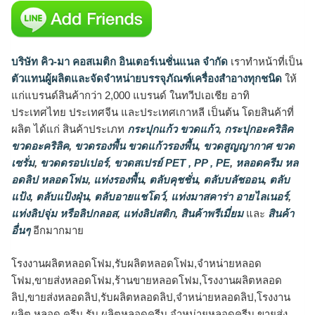
บริษัท คิว-มา คอสเมติก อินเตอร์เนชั่นแนล จำกัด
เราทำหน้าที่เป็น
ตัวแทนผู้ผลิตและจัดจำหน่ายบรรจุภัณฑ์เครื่องสำอางทุกชนิด
ให้
แก่แบรนด์สินค้ากว่า 2,000 แบรนด์ ในทวีปเอเชีย อาทิ
ประเทศไทย ประเทศจีน และประเทศเกาหลี เป็นต้น โดยสินค้าที่
ผลิต ได้แก่ สินค้าประเภท
กระปุกแก้ว ขวดแก้ว
,
กระปุกอะคริลิค
ขวดอะคริลิค
,
ขวดรองพื้น ขวดแก้วรองพื้น
,
ขวดสูญญากาศ ขวด
เซรั่ม
,
ขวดดรอปเปอร์
,
ขวดสเปรย์ PET , PP , PE
,
หลอดครีม หล
อดลิป หลอดโฟม
,
แท่งรองพื้น
,
ตลับคุชชั่น
,
ตลับบลัชออน
,
ตลับ
แป้ง
,
ตลับแป้งฝุ่น
,
ตลับอายแชโดว์
,
แท่งมาสคาร่า อายไลเนอร์
,
แท่งลิปจุ่ม หรือลิปกลอส
,
แท่งลิปสติก
,
สินค้าพรีเมี่ยม
และ
สินค้า
อื่นๆ
อีกมากมาย
โรงงานผลิตหลอดโฟม,รับผลิตหลอดโฟม,จำหน่ายหลอด
โฟม,ขายส่งหลอดโฟม,ร้านขายหลอดโฟม,โรงงานผลิตหลอด
ลิป,ขายส่งหลอดลิป,รับผลิตหลอดลิป,จำหน่ายหลอดลิป,โรงงาน
ผลิต หลอด ครีม,รับ ผลิตหลอดครีม,จำหน่ายหลอดครีม,ขายส่ง