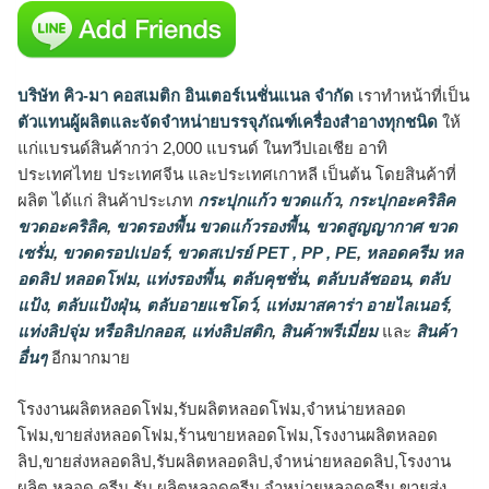
บริษัท คิว-มา คอสเมติก อินเตอร์เนชั่นแนล จำกัด
เราทำหน้าที่เป็น
ตัวแทนผู้ผลิตและจัดจำหน่ายบรรจุภัณฑ์เครื่องสำอางทุกชนิด
ให้
แก่แบรนด์สินค้ากว่า 2,000 แบรนด์ ในทวีปเอเชีย อาทิ
ประเทศไทย ประเทศจีน และประเทศเกาหลี เป็นต้น โดยสินค้าที่
ผลิต ได้แก่ สินค้าประเภท
กระปุกแก้ว ขวดแก้ว
,
กระปุกอะคริลิค
ขวดอะคริลิค
,
ขวดรองพื้น ขวดแก้วรองพื้น
,
ขวดสูญญากาศ ขวด
เซรั่ม
,
ขวดดรอปเปอร์
,
ขวดสเปรย์ PET , PP , PE
,
หลอดครีม หล
อดลิป หลอดโฟม
,
แท่งรองพื้น
,
ตลับคุชชั่น
,
ตลับบลัชออน
,
ตลับ
แป้ง
,
ตลับแป้งฝุ่น
,
ตลับอายแชโดว์
,
แท่งมาสคาร่า อายไลเนอร์
,
แท่งลิปจุ่ม หรือลิปกลอส
,
แท่งลิปสติก
,
สินค้าพรีเมี่ยม
และ
สินค้า
อื่นๆ
อีกมากมาย
โรงงานผลิตหลอดโฟม,รับผลิตหลอดโฟม,จำหน่ายหลอด
โฟม,ขายส่งหลอดโฟม,ร้านขายหลอดโฟม,โรงงานผลิตหลอด
ลิป,ขายส่งหลอดลิป,รับผลิตหลอดลิป,จำหน่ายหลอดลิป,โรงงาน
ผลิต หลอด ครีม,รับ ผลิตหลอดครีม,จำหน่ายหลอดครีม,ขายส่ง