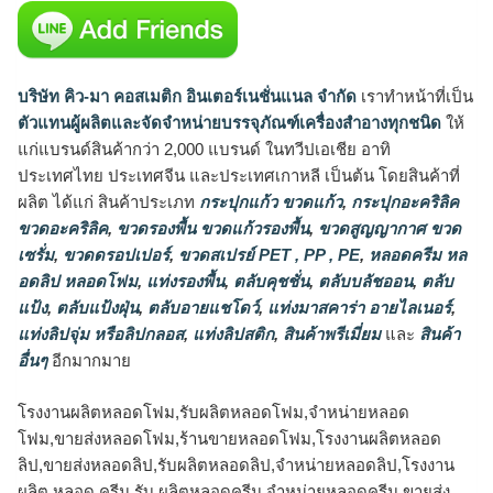
บริษัท คิว-มา คอสเมติก อินเตอร์เนชั่นแนล จำกัด
เราทำหน้าที่เป็น
ตัวแทนผู้ผลิตและจัดจำหน่ายบรรจุภัณฑ์เครื่องสำอางทุกชนิด
ให้
แก่แบรนด์สินค้ากว่า 2,000 แบรนด์ ในทวีปเอเชีย อาทิ
ประเทศไทย ประเทศจีน และประเทศเกาหลี เป็นต้น โดยสินค้าที่
ผลิต ได้แก่ สินค้าประเภท
กระปุกแก้ว ขวดแก้ว
,
กระปุกอะคริลิค
ขวดอะคริลิค
,
ขวดรองพื้น ขวดแก้วรองพื้น
,
ขวดสูญญากาศ ขวด
เซรั่ม
,
ขวดดรอปเปอร์
,
ขวดสเปรย์ PET , PP , PE
,
หลอดครีม หล
อดลิป หลอดโฟม
,
แท่งรองพื้น
,
ตลับคุชชั่น
,
ตลับบลัชออน
,
ตลับ
แป้ง
,
ตลับแป้งฝุ่น
,
ตลับอายแชโดว์
,
แท่งมาสคาร่า อายไลเนอร์
,
แท่งลิปจุ่ม หรือลิปกลอส
,
แท่งลิปสติก
,
สินค้าพรีเมี่ยม
และ
สินค้า
อื่นๆ
อีกมากมาย
โรงงานผลิตหลอดโฟม,รับผลิตหลอดโฟม,จำหน่ายหลอด
โฟม,ขายส่งหลอดโฟม,ร้านขายหลอดโฟม,โรงงานผลิตหลอด
ลิป,ขายส่งหลอดลิป,รับผลิตหลอดลิป,จำหน่ายหลอดลิป,โรงงาน
ผลิต หลอด ครีม,รับ ผลิตหลอดครีม,จำหน่ายหลอดครีม,ขายส่ง