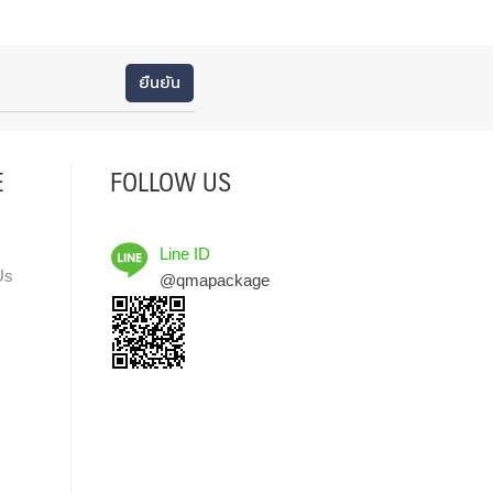
E
FOLLOW US
Line ID
Us
@qmapackage