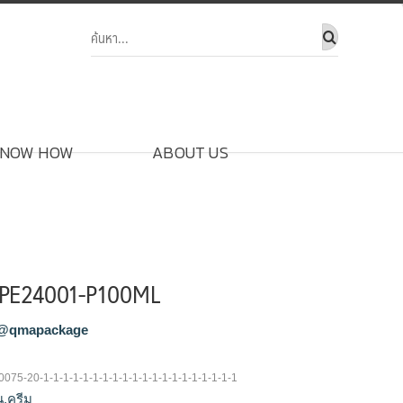
NOW HOW
ABOUT US
-PE24001-P100ML
@qmapackage
0075-20-1-1-1-1-1-1-1-1-1-1-1-1-1-1-1-1-1-1-1-1
น,ครีม