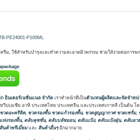
 TB-PE24001-P100ML
รรจุครีม, ใช้สำหรับบำรุงและทำความสะอาดผิวพรรณ ช่วยให้ง่ายต่อการ
package
ิก อินเตอร์เนชั่นแนล จำกัด
เราทำหน้าที่เป็น
ตัวแทนผู้ผลิตและจัดจำหน่
นทวีปเอเชีย อาทิ ประเทศไทย ประเทศจีน และประเทศเกาหลี เป็นต้น โดยส
 ขวดอะคริลิค
,
ขวดรองพื้น ขวดแก้วรองพื้น
,
ขวดสูญญากาศ ขวดเซรั่ม
,
ข
แท่งรองพื้น
,
ตลับคุชชั่น
,
ตลับบลัชออน
,
ตลับแป้ง
,
ตลับแป้งฝุ่น
,
ตลับอาย
สินค้าพรีเมี่ยม
และ
สินค้าอื่นๆ
อีกมากมาย