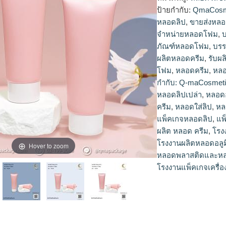
ป้ายกำกับ:
QmaCosm
หลอดลิป
,
ขายส่งหล
จำหน่ายหลอดโฟม
,
บ
ภัณฑ์หลอดโฟม
,
บรร
ผลิตหลอดครีม
,
รับผ
โฟม
,
หลอดครีม
,
หลอ
กำกับ: Q-maCosmet
หลอดลิปเปล่า
,
หลอดอ
ครีม
,
หลอดใส่ลิป
,
หล
แพ็คเกจหลอดลิป
,
แพ
ผลิต หลอด ครีม
,
โรง
โรงงานผลิตหลอดอลูม
Hover to zoom
หลอดพลาสติดและหลอ
โรงงานแพ็คเกจเครื่