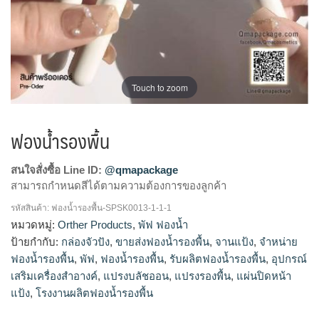
Touch to zoom
ฟองน้ำรองพื้น
สนใจสั่งซื้อ Line ID:
@qmapackage
สามารถกำหนดสีได้ตามความต้องการของลูกค้า
รหัสสินค้า:
ฟองน้ำรองพื้น-SPSK0013-1-1-1
โรงงานผลิตฟองน้ำรองพื้น,รับผลิตฟองน้ำรองพื้น,จำหน่ายฟองน้ำ
หมวดหมู่:
Orther Products
,
พัฟ ฟองน้ำ
รองพื้น,ขายส่งฟองน้ำรองพื้น
ป้ายกำกับ:
กล่องจัวปัง
,
ขายส่งฟองน้ำรองพื้น
,
จานแป้ง
,
จำหน่าย
ฟองน้ำรองพื้น
,
พัฟ
,
ฟองน้ำรองพื้น
,
รับผลิตฟองน้ำรองพื้น
,
อุปกรณ์
เสริมเครื่องสำอางค์
,
แปรงบลัชออน
,
แปรงรองพื้น
,
แผ่นปิดหน้า
แป้ง
,
โรงงานผลิตฟองน้ำรองพื้น