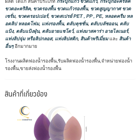
ผลิต ได้แก่ สินค้าประเภท
กระปุกแก้ว ขวดแก้ว
,
กระปุกอะคริลิค
ขวดอะคริลิค
,
ขวดรองพื้น ขวดแก้วรองพื้น
,
ขวดสูญญากาศ ขวด
เซรั่ม
,
ขวดดรอปเปอร์
,
ขวดสเปรย์ PET , PP , PE
,
หลอดครีม หล
อดลิป หลอดโฟม
,
แท่งรองพื้น
,
ตลับคุชชั่น
,
ตลับบลัชออน
,
ตลับ
แป้ง
,
ตลับแป้งฝุ่น
,
ตลับอายแชโดว์
,
แท่งมาสคาร่า อายไลเนอร์
,
แท่งลิปจุ่ม หรือลิปกลอส
,
แท่งลิปสติก
,
สินค้าพรีเมี่ยม
และ
สินค้า
อื่นๆ
อีกมากมาย
โรงงานผลิตฟองน้ำรองพื้น,รับผลิตฟองน้ำรองพื้น,จำหน่ายฟองน้ำ
รองพื้น,ขายส่งฟองน้ำรองพื้น
สินค้าที่เกี่ยวข้อง