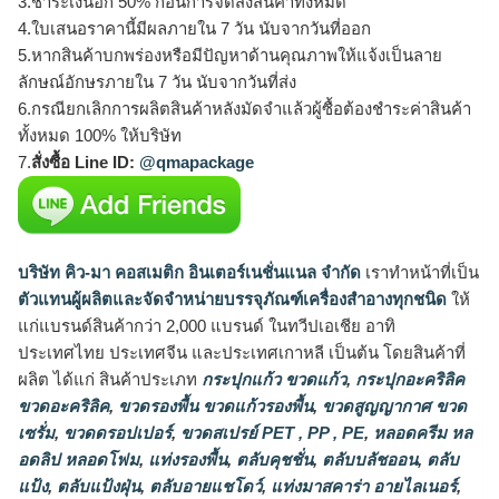
3.ชำระเงินอีก 50% ก่อนการจัดส่งสินค้าทั้งหมด
4.ใบเสนอราคานี้มีผลภายใน 7 วัน นับจากวันที่ออก
5.หากสินค้าบกพร่องหรือมีปัญหาด้านคุณภาพให้แจ้งเป็นลาย
ลักษณ์อักษรภายใน 7 วัน นับจากวันที่ส่ง
6.กรณียกเลิกการผลิตสินค้าหลังมัดจำแล้วผู้ซื้อต้องชำระค่าสินค้า
ทั้งหมด 100% ให้บริษัท
7.
สั่งซื้อ Line ID:
@qmapackage
บริษัท คิว-มา คอสเมติก อินเตอร์เนชั่นแนล จำกัด
เราทำหน้าที่เป็น
ตัวแทนผู้ผลิตและจัดจำหน่ายบรรจุภัณฑ์เครื่องสำอางทุกชนิด
ให้
แก่แบรนด์สินค้ากว่า 2,000 แบรนด์ ในทวีปเอเชีย อาทิ
ประเทศไทย ประเทศจีน และประเทศเกาหลี เป็นต้น โดยสินค้าที่
ผลิต ได้แก่ สินค้าประเภท
กระปุกแก้ว ขวดแก้ว
,
กระปุกอะคริลิค
ขวดอะคริลิค
,
ขวดรองพื้น ขวดแก้วรองพื้น
,
ขวดสูญญากาศ ขวด
เซรั่ม
,
ขวดดรอปเปอร์
,
ขวดสเปรย์ PET , PP , PE
,
หลอดครีม หล
อดลิป หลอดโฟม
,
แท่งรองพื้น
,
ตลับคุชชั่น
,
ตลับบลัชออน
,
ตลับ
แป้ง
,
ตลับแป้งฝุ่น
,
ตลับอายแชโดว์
,
แท่งมาสคาร่า อายไลเนอร์
,