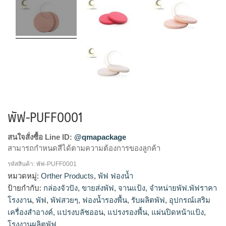
พัฟ-PUFF0001
สนใจสั่งซื้อ Line ID:
@qmapackage
สามารถกำหนดสีได้ตามความต้องการของลูกค้า
รหัสสินค้า:
พัฟ-PUFF0001
โรงงานผลิตพัฟ,รับผลิตพัฟ,ขายส่งพัฟ,จำหน่ายพัฟ.พัฟราคา
หมวดหมู่:
Orther Products
,
พัฟ ฟองน้ำ
โรงงาน,พัฟสวยๆ
ป้ายกำกับ:
กล่องจัวปัง
,
ขายส่งพัฟ
,
จานแป้ง
,
จำหน่ายพัฟ.พัฟราคา
โรงงาน
,
พัฟ
,
พัฟสวยๆ
,
ฟองน้ำรองพื้น
,
รับผลิตพัฟ
,
อุปกรณ์เสริม
เครื่องสำอางค์
,
แปรงบลัชออน
,
แปรงรองพื้น
,
แผ่นปิดหน้าแป้ง
,
โรงงานผลิตพัฟ