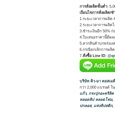
การสั่งผลิตขั้นต่ำ:
5,00
เงื่อนไขการสั่งผลิต/ช
1.ระยะเวลาการผลิต 4
2.ระยะเวลาการผลิตไ
3.ชำระเงินอีก 50% ก่
4.ใบเสนอราคานี้มีผลภ
5.หากสินค้าบกพร่องห
6.กรณียกเลิกการผลิตส
7.
สั่งซื้อ Line ID:
@qm
บริษัท คิว-มา คอสเมต
กว่า 2,000 แบรนด์ ใ
แก้ว
,
กระปุกอะคริลิค
หลอดลิป หลอดโฟม
,
ปกลอส
,
แท่งลิปสติก
,