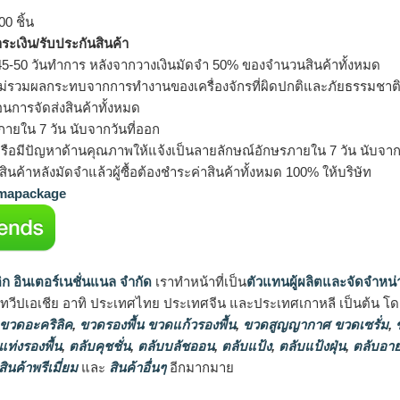
0 ชิ้น
ำระเงิน/รับประกันสินค้า
5-50 วันทำการ หลังจากวางเงินมัดจำ 50% ของจำนวนสินค้าทั้งหมด
ม่รวมผลกระทบจากการทำงานของเครื่องจักรที่ผิดปกติและภัยธรรมชาต
อนการจัดส่งสินค้าทั้งหมด
ายใน 7 วัน นับจากวันที่ออก
รือมีปัญหาด้านคุณภาพให้แจ้งเป็นลายลักษณ์อักษรภายใน 7 วัน นับจากวั
ินค้าหลังมัดจำแล้วผู้ซื้อต้องชำระค่าสินค้าทั้งหมด 100% ให้บริษัท
apackage
ิก อินเตอร์เนชั่นแนล จำกัด
เราทำหน้าที่เป็น
ตัวแทนผู้ผลิตและจัดจำหน่
นทวีปเอเชีย อาทิ ประเทศไทย ประเทศจีน และประเทศเกาหลี เป็นต้น โดยส
 ขวดอะคริลิค
,
ขวดรองพื้น ขวดแก้วรองพื้น
,
ขวดสูญญากาศ ขวดเซรั่ม
,
ข
แท่งรองพื้น
,
ตลับคุชชั่น
,
ตลับบลัชออน
,
ตลับแป้ง
,
ตลับแป้งฝุ่น
,
ตลับอาย
สินค้าพรีเมี่ยม
และ
สินค้าอื่นๆ
อีกมากมาย