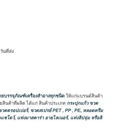
ิ
นที่ส่ง
ายบรรจุภัณฑ์เครื่องสำอางทุกชนิด
ให้แก่แบรนด์สินค้า
ินค้าที่ผลิต ได้แก่ สินค้าประเภท
กระปุกแก้ว ขวด
วดดรอปเปอร์
,
ขวดสเปรย์ PET , PP , PE
,
หลอดครีม
แชโดว์
,
แท่งมาสคาร่า อายไลเนอร์
,
แท่งลิปจุ่ม หรือลิ