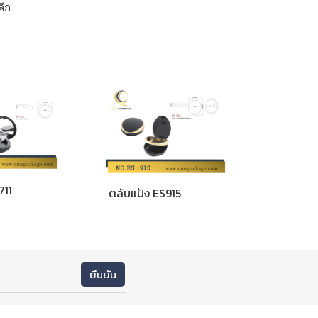
ลีก
711
ตลับแป้ง ES915