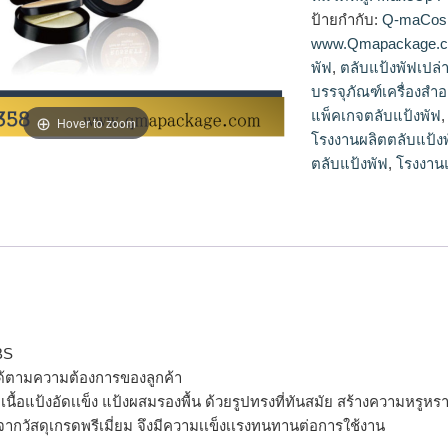
แป้ง,ตลับแป้งเปล่าข
ป้ายกำกับ:
Q-maCos
www.Qmapackage.
พัฟ
,
ตลับแป้งพัฟเปล่
บรรจุภัณฑ์เครื่องสำ
แพ็คเกจตลับแป้งพัฟ
Hover to zoom
โรงงานผลิตตลับแป้ง
ตลับแป้งพัฟ
,
โรงงานแ
BS
ด้ตามความต้องการของลูกค้า
รจุเนื้อแป้งอัดเเข็ง แป้งผสมรองพื้น ด้วยรูปทรงที่ทันสมัย สร้างความห
จากวัสดุเกรดพรีเมี่ยม จึงมีความเเข็งเเรงทนทานต่อการใช้งาน