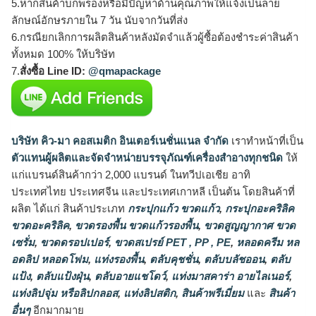
5.หากสินค้าบกพร่องหรือมีปัญหาด้านคุณภาพให้แจ้งเป็นลาย
ลักษณ์อักษรภายใน 7 วัน นับจากวันที่ส่ง
6.กรณียกเลิกการผลิตสินค้าหลังมัดจำแล้วผู้ซื้อต้องชำระค่าสินค้า
ทั้งหมด 100% ให้บริษัท
7.
สั่งซื้อ Line ID:
@qmapackage
บริษัท คิว-มา คอสเมติก อินเตอร์เนชั่นแนล จำกัด
เราทำหน้าที่เป็น
ตัวแทนผู้ผลิตและจัดจำหน่ายบรรจุภัณฑ์เครื่องสำอางทุกชนิด
ให้
แก่แบรนด์สินค้ากว่า 2,000 แบรนด์ ในทวีปเอเชีย อาทิ
ประเทศไทย ประเทศจีน และประเทศเกาหลี เป็นต้น โดยสินค้าที่
ผลิต ได้แก่ สินค้าประเภท
กระปุกแก้ว ขวดแก้ว
,
กระปุกอะคริลิค
ขวดอะคริลิค
,
ขวดรองพื้น ขวดแก้วรองพื้น
,
ขวดสูญญากาศ ขวด
เซรั่ม
,
ขวดดรอปเปอร์
,
ขวดสเปรย์ PET , PP , PE
,
หลอดครีม หล
อดลิป หลอดโฟม
,
แท่งรองพื้น
,
ตลับคุชชั่น
,
ตลับบลัชออน
,
ตลับ
แป้ง
,
ตลับแป้งฝุ่น
,
ตลับอายแชโดว์
,
แท่งมาสคาร่า อายไลเนอร์
,
แท่งลิปจุ่ม หรือลิปกลอส
,
แท่งลิปสติก
,
สินค้าพรีเมี่ยม
และ
สินค้า
อื่นๆ
อีกมากมาย