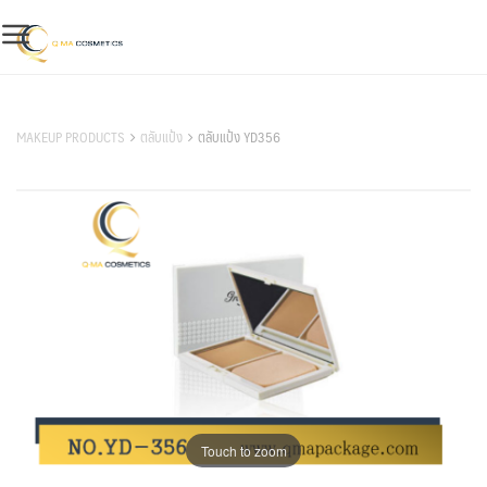
Skip
to
content
สินค้าของเรา
MAKEUP PRODUCTS
ตลับแป้ง
ตลับแป้ง YD356
Touch to zoom