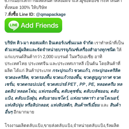
6.กรณียกเลิกการผลิตสินค้าหลังมัดจำแล้วผู้ซื้อต้องชำระค่าสินค้า
ทั้งหมด 100% ให้บริษัท
7.
สั่งซื้อ Line ID:
@qmapackage
บริษัท คิว-มา คอสเมติก อินเตอร์เนชั่นแนล จำกัด
เราทำหน้าที่เป็น
ตัวแทนผู้ผลิตและจัดจำหน่ายบรรจุภัณฑ์เครื่องสำอางทุกชนิด
ให้
แก่แบรนด์สินค้ากว่า 2,000 แบรนด์ ในทวีปเอเชีย อาทิ
ประเทศไทย ประเทศจีน และประเทศเกาหลี เป็นต้น โดยสินค้าที่
ผลิต ได้แก่ สินค้าประเภท
กระปุกแก้ว ขวดแก้ว
,
กระปุกอะคริลิค
ขวดอะคริลิค
,
ขวดรองพื้น ขวดแก้วรองพื้น
,
ขวดสูญญากาศ ขวด
เซรั่ม
,
ขวดดรอปเปอร์
,
ขวดสเปรย์ PET , PP , PE
,
หลอดครีม หล
อดลิป หลอดโฟม
,
แท่งรองพื้น
,
ตลับคุชชั่น
,
ตลับบลัชออน
,
ตลับ
แป้ง
,
ตลับแป้งฝุ่น
,
ตลับอายแชโดว์
,
แท่งมาสคาร่า อายไลเนอร์
,
แท่งลิปจุ่ม หรือลิปกลอส
,
แท่งลิปสติก
,
สินค้าพรีเมี่ยม
และ
สินค้า
อื่นๆ
อีกมากมาย
โรงงานผลิตตลับแป้ง,ขายส่งตลับแป้ง,จำหน่ายตลับแป้ง,รัลผลิต