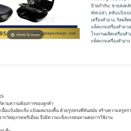
แป้ง,ตลับแป้งเปล่าข
ป้ายกำกับ:
ขายส่งตลั
พัฟเปล่า
,
ตลับแป้งเป
เครื่องสำอาง
,
รัลผลิต
แพ็คเกจเครื่องสำอางค
โรงงานผลิตเครื่องสำ
Hover to zoom
แพ็คเกจเครื่องสำอาง
BS
ด้ตามความต้องการของลูกค้า
รจุเนื้อแป้งอัดเเข็ง แป้งผสมรองพื้น ด้วยรูปทรงที่ทันสมัย สร้างความห
จากวัสดุเกรดพรีเมี่ยม จึงมีความเเข็งเเรงทนทานต่อการใช้งาน