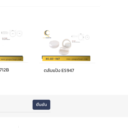
S712B
ตลับแป้ง ES947