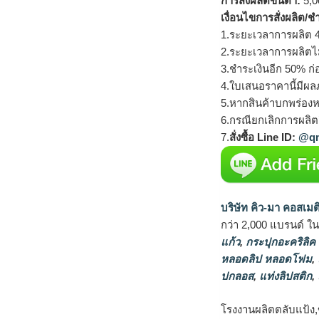
การสั่งผลิตขั้นต่ำ:
5,00
เงื่อนไขการสั่งผลิต/ช
1.ระยะเวลาการผลิต 4
2.ระยะเวลาการผลิตไ
3.ชำระเงินอีก 50% ก่
4.ใบเสนอราคานี้มีผลภ
5.หากสินค้าบกพร่องห
6.กรณียกเลิกการผลิตส
7.
สั่งซื้อ Line ID:
@qm
บริษัท คิว-มา คอสเมต
กว่า 2,000 แบรนด์ ใ
แก้ว
,
กระปุกอะคริลิค
หลอดลิป หลอดโฟม
,
ปกลอส
,
แท่งลิปสติก
,
โรงงานผลิตตลับแป้ง,