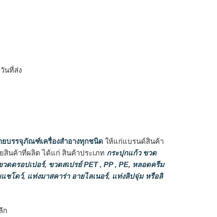
ิ
นที่ส่ง
ายบรรจุภัณฑ์เครื่องสำอางทุกชนิด
ให้แก่แบรนด์สินค้า
ินค้าที่ผลิต ได้แก่ สินค้าประเภท
กระปุกแก้ว ขวด
วดดรอปเปอร์
,
ขวดสเปรย์ PET , PP , PE
,
หลอดครีม
แชโดว์
,
แท่งมาสคาร่า อายไลเนอร์
,
แท่งลิปจุ่ม หรือลิ
ลีก