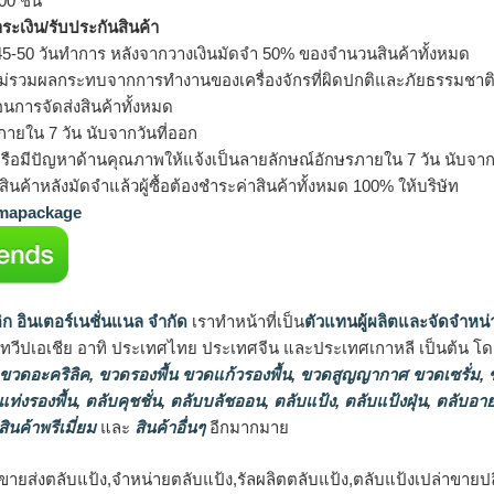
0 ชิ้น
ำระเงิน/รับประกันสินค้า
5-50 วันทำการ หลังจากวางเงินมัดจำ 50% ของจำนวนสินค้าทั้งหมด
ม่รวมผลกระทบจากการทำงานของเครื่องจักรที่ผิดปกติและภัยธรรมชาต
อนการจัดส่งสินค้าทั้งหมด
ายใน 7 วัน นับจากวันที่ออก
รือมีปัญหาด้านคุณภาพให้แจ้งเป็นลายลักษณ์อักษรภายใน 7 วัน นับจากวั
ินค้าหลังมัดจำแล้วผู้ซื้อต้องชำระค่าสินค้าทั้งหมด 100% ให้บริษัท
apackage
ิก อินเตอร์เนชั่นแนล จำกัด
เราทำหน้าที่เป็น
ตัวแทนผู้ผลิตและจัดจำหน่
นทวีปเอเชีย อาทิ ประเทศไทย ประเทศจีน และประเทศเกาหลี เป็นต้น โดยส
 ขวดอะคริลิค
,
ขวดรองพื้น ขวดแก้วรองพื้น
,
ขวดสูญญากาศ ขวดเซรั่ม
,
ข
แท่งรองพื้น
,
ตลับคุชชั่น
,
ตลับบลัชออน
,
ตลับแป้ง
,
ตลับแป้งฝุ่น
,
ตลับอาย
สินค้าพรีเมี่ยม
และ
สินค้าอื่นๆ
อีกมากมาย
ขายส่งตลับแป้ง,จำหน่ายตลับแป้ง,รัลผลิตตลับแป้ง,ตลับแป้งเปล่าขายป