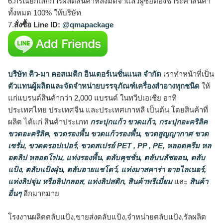
6.กรณียกเลิกการผลิตสินค้าหลังมัดจำแล้วผู้ซื้อต้องชำระค่าสินค้า
ทั้งหมด 100% ให้บริษัท
7.
สั่งซื้อ Line ID:
@qmapackage
บริษัท คิว-มา คอสเมติก อินเตอร์เนชั่นแนล จำกัด
เราทำหน้าที่เป็น
ตัวแทนผู้ผลิตและจัดจำหน่ายบรรจุภัณฑ์เครื่องสำอางทุกชนิด
ให้
แก่แบรนด์สินค้ากว่า 2,000 แบรนด์ ในทวีปเอเชีย อาทิ
ประเทศไทย ประเทศจีน และประเทศเกาหลี เป็นต้น โดยสินค้าที่
ผลิต ได้แก่ สินค้าประเภท
กระปุกแก้ว ขวดแก้ว
,
กระปุกอะคริลิค
ขวดอะคริลิค
,
ขวดรองพื้น ขวดแก้วรองพื้น
,
ขวดสูญญากาศ ขวด
เซรั่ม
,
ขวดดรอปเปอร์
,
ขวดสเปรย์ PET , PP , PE
,
หลอดครีม หล
อดลิป หลอดโฟม
,
แท่งรองพื้น
,
ตลับคุชชั่น
,
ตลับบลัชออน
,
ตลับ
แป้ง
,
ตลับแป้งฝุ่น
,
ตลับอายแชโดว์
,
แท่งมาสคาร่า อายไลเนอร์
,
แท่งลิปจุ่ม หรือลิปกลอส
,
แท่งลิปสติก
,
สินค้าพรีเมี่ยม
และ
สินค้า
อื่นๆ
อีกมากมาย
โรงงานผลิตตลับแป้ง,ขายส่งตลับแป้ง,จำหน่ายตลับแป้ง,รัลผลิต