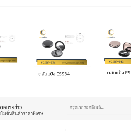
ตลับแป้ง E
ตลับแป้ง ES934
จดหมายข่าว
รโมชั่นสินค้าราคาพิเศษ