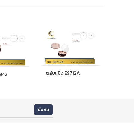
ตลับแป้ง ES712A
S942