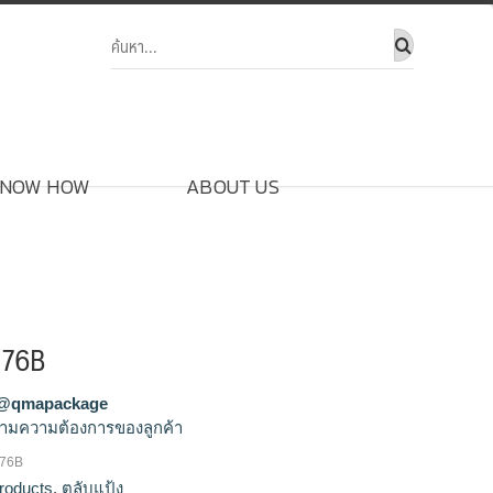
NOW HOW
ABOUT US
176B
@qmapackage
ามความต้องการของลูกค้า
176B
ขายส่งตลับแป้ง,จำหน่ายตลับแป้ง,รัลผลิตตลับ
roducts
,
ตลับแป้ง