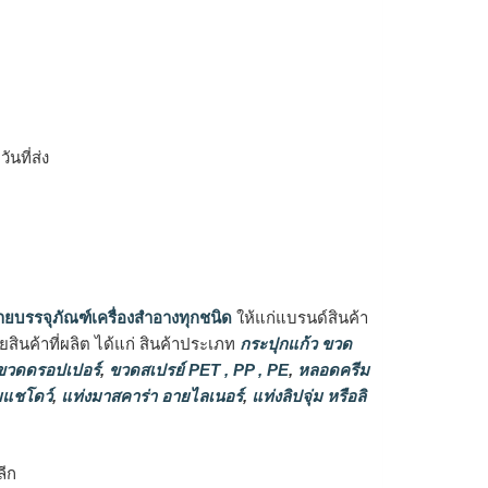
ิ
นที่ส่ง
ายบรรจุภัณฑ์เครื่องสำอางทุกชนิด
ให้แก่แบรนด์สินค้า
ินค้าที่ผลิต ได้แก่ สินค้าประเภท
กระปุกแก้ว ขวด
วดดรอปเปอร์
,
ขวดสเปรย์ PET , PP , PE
,
หลอดครีม
แชโดว์
,
แท่งมาสคาร่า อายไลเนอร์
,
แท่งลิปจุ่ม หรือลิ
ลีก