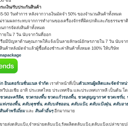
0 ชิ้น
ำระเงิน/รับประกันสินค้า
5-50 วันทำการ หลังจากวางเงินมัดจำ 50% ของจำนวนสินค้าทั้งหมด
ม่รวมผลกระทบจากการทำงานของเครื่องจักรที่ผิดปกติและภัยธรรมชาต
อนการจัดส่งสินค้าทั้งหมด
ายใน 7 วัน นับจากวันที่ออก
รือมีปัญหาด้านคุณภาพให้แจ้งเป็นลายลักษณ์อักษรภายใน 7 วัน นับจากวั
ินค้าหลังมัดจำแล้วผู้ซื้อต้องชำระค่าสินค้าทั้งหมด 100% ให้บริษัท
apackage
ิก อินเตอร์เนชั่นแนล จำกัด
เราทำหน้าที่เป็น
ตัวแทนผู้ผลิตและจัดจำหน่
นทวีปเอเชีย อาทิ ประเทศไทย ประเทศจีน และประเทศเกาหลี เป็นต้น โดยส
 ขวดอะคริลิค
,
ขวดรองพื้น ขวดแก้วรองพื้น
,
ขวดสูญญากาศ ขวดเซรั่ม
,
ข
แท่งรองพื้น
,
ตลับคุชชั่น
,
ตลับบลัชออน
,
ตลับแป้ง
,
ตลับแป้งฝุ่น
,
ตลับอาย
สินค้าพรีเมี่ยม
และ
สินค้าอื่นๆ
อีกมากมาย
ขายส่งตลับแป้ง,จำหน่ายตลับแป้ง,รัลผลิตตลับแป้ง,ตลับแป้งเปล่าขายป