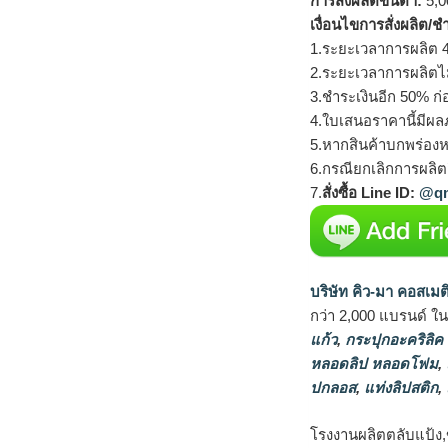
การสั่งผลิตขั้นต่ำ:
5,00
เงื่อนไขการสั่งผลิต/ช
1.ระยะเวลาการผลิต 4
2.ระยะเวลาการผลิตไ
3.ชำระเงินอีก 50% ก่
4.ใบเสนอราคานี้มีผลภ
5.หากสินค้าบกพร่องห
6.กรณียกเลิกการผลิตส
7.
สั่งซื้อ Line ID:
@qm
บริษัท คิว-มา คอสเมต
กว่า 2,000 แบรนด์ ใ
แก้ว
,
กระปุกอะคริลิค
หลอดลิป หลอดโฟม
,
ปกลอส
,
แท่งลิปสติก
,
โรงงานผลิตตลับแป้ง,