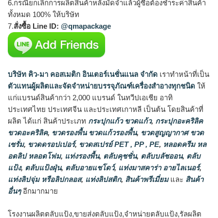
6.กรณียกเลิกการผลิตสินค้าหลังมัดจำแล้วผู้ซื้อต้องชำระค่าสินค้า
ทั้งหมด 100% ให้บริษัท
7.
สั่งซื้อ Line ID:
@qmapackage
บริษัท คิว-มา คอสเมติก อินเตอร์เนชั่นแนล จำกัด
เราทำหน้าที่เป็น
ตัวแทนผู้ผลิตและจัดจำหน่ายบรรจุภัณฑ์เครื่องสำอางทุกชนิด
ให้
แก่แบรนด์สินค้ากว่า 2,000 แบรนด์ ในทวีปเอเชีย อาทิ
ประเทศไทย ประเทศจีน และประเทศเกาหลี เป็นต้น โดยสินค้าที่
ผลิต ได้แก่ สินค้าประเภท
กระปุกแก้ว ขวดแก้ว
,
กระปุกอะคริลิค
ขวดอะคริลิค
,
ขวดรองพื้น ขวดแก้วรองพื้น
,
ขวดสูญญากาศ ขวด
เซรั่ม
,
ขวดดรอปเปอร์
,
ขวดสเปรย์ PET , PP , PE
,
หลอดครีม หล
อดลิป หลอดโฟม
,
แท่งรองพื้น
,
ตลับคุชชั่น
,
ตลับบลัชออน
,
ตลับ
แป้ง
,
ตลับแป้งฝุ่น
,
ตลับอายแชโดว์
,
แท่งมาสคาร่า อายไลเนอร์
,
แท่งลิปจุ่ม หรือลิปกลอส
,
แท่งลิปสติก
,
สินค้าพรีเมี่ยม
และ
สินค้า
อื่นๆ
อีกมากมาย
โรงงานผลิตตลับแป้ง,ขายส่งตลับแป้ง,จำหน่ายตลับแป้ง,รัลผลิต