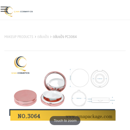
Skip
to
content
สินค้าของเรา
MAKEUP PRODUCTS
ตลับแป้ง
ตลับแป้ง PC3064
Touch to zoom