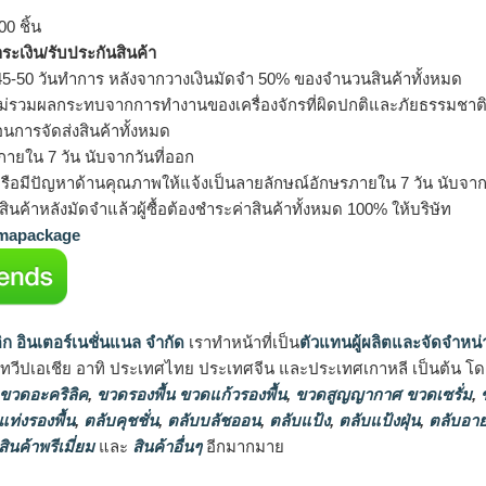
0 ชิ้น
ำระเงิน/รับประกันสินค้า
5-50 วันทำการ หลังจากวางเงินมัดจำ 50% ของจำนวนสินค้าทั้งหมด
ม่รวมผลกระทบจากการทำงานของเครื่องจักรที่ผิดปกติและภัยธรรมชาต
อนการจัดส่งสินค้าทั้งหมด
ายใน 7 วัน นับจากวันที่ออก
รือมีปัญหาด้านคุณภาพให้แจ้งเป็นลายลักษณ์อักษรภายใน 7 วัน นับจากวั
ินค้าหลังมัดจำแล้วผู้ซื้อต้องชำระค่าสินค้าทั้งหมด 100% ให้บริษัท
apackage
ิก อินเตอร์เนชั่นแนล จำกัด
เราทำหน้าที่เป็น
ตัวแทนผู้ผลิตและจัดจำหน่
นทวีปเอเชีย อาทิ ประเทศไทย ประเทศจีน และประเทศเกาหลี เป็นต้น โดยส
 ขวดอะคริลิค
,
ขวดรองพื้น ขวดแก้วรองพื้น
,
ขวดสูญญากาศ ขวดเซรั่ม
,
ข
แท่งรองพื้น
,
ตลับคุชชั่น
,
ตลับบลัชออน
,
ตลับแป้ง
,
ตลับแป้งฝุ่น
,
ตลับอาย
สินค้าพรีเมี่ยม
และ
สินค้าอื่นๆ
อีกมากมาย