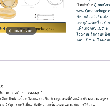
แป้ง,ตลับแป้งเปล่าข
ป้ายกำกับ:
Q-maCos
www.Qmapackage.
พัฟ
,
ตลับแป้งพัฟเปล่
บรรจุภัณฑ์เครื่องสำ
แพ็คเกจตลับแป้งพัฟ
Hover to zoom
โรงงานผลิตตลับแป้ง
ตลับแป้งพัฟ
,
โรงงานแ
BS
ด้ตามความต้องการของลูกค้า
รจุเนื้อแป้งอัดเเข็ง แป้งผสมรองพื้น ด้วยรูปทรงที่ทันสมัย สร้างความห
จากวัสดุเกรดพรีเมี่ยม จึงมีความเเข็งเเรงทนทานต่อการใช้งาน