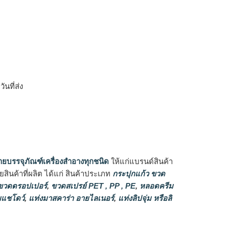
ิ
นที่ส่ง
ายบรรจุภัณฑ์เครื่องสำอางทุกชนิด
ให้แก่แบรนด์สินค้า
ินค้าที่ผลิต ได้แก่ สินค้าประเภท
กระปุกแก้ว ขวด
วดดรอปเปอร์
,
ขวดสเปรย์ PET , PP , PE
,
หลอดครีม
แชโดว์
,
แท่งมาสคาร่า อายไลเนอร์
,
แท่งลิปจุ่ม หรือลิ