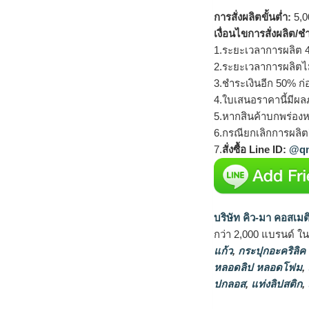
การสั่งผลิตขั้นต่ำ:
5,00
เงื่อนไขการสั่งผลิต/ช
1.ระยะเวลาการผลิต 4
2.ระยะเวลาการผลิตไ
3.ชำระเงินอีก 50% ก่
4.ใบเสนอราคานี้มีผลภ
5.หากสินค้าบกพร่องห
6.กรณียกเลิกการผลิตส
7.
สั่งซื้อ Line ID:
@qm
บริษัท คิว-มา คอสเมต
กว่า 2,000 แบรนด์ ใ
แก้ว
,
กระปุกอะคริลิค
หลอดลิป หลอดโฟม
,
ปกลอส
,
แท่งลิปสติก
,