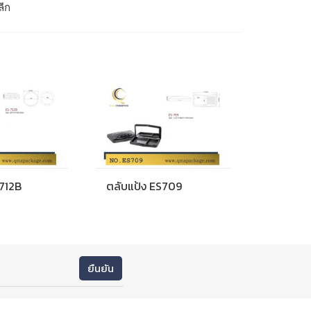
ลีก
S712B
ตลับแป้ง ES709