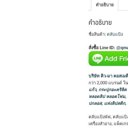
คำอธิบาย
คำอธิบาย
ชื่อสินค้า:
ตลับแป้ง
สั่งซื้อ Line ID:
@qma
บริษัท คิว-มา คอสเมต
กว่า 2,000 แบรนด์ ใ
แก้ว
,
กระปุกอะคริลิค
หลอดลิป หลอดโฟม
,
ปกลอส
,
แท่งลิปสติก
,
ตลับแป้งพัฟ, ตลับแป้
เครื่องสำอาง, แพ็คเก