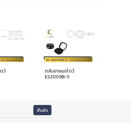
ดว์
ตลับอายแชโดว์
ES2009B-5