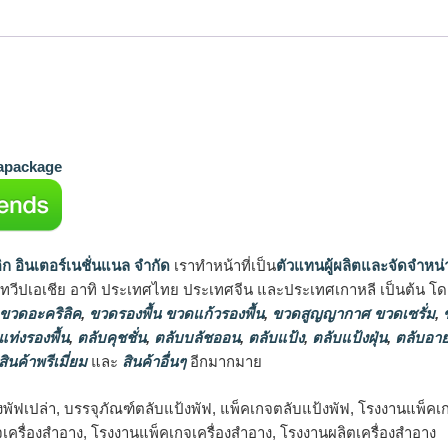
package
ิก อินเตอร์เนชั่นแนล จำกัด
เราทำหน้าที่เป็น
ตัวแทนผู้ผลิตและจัดจำหน่
นทวีปเอเชีย อาทิ ประเทศไทย ประเทศจีน และประเทศเกาหลี เป็นต้น โดยส
 ขวดอะคริลิค
,
ขวดรองพื้น ขวดแก้วรองพื้น
,
ขวดสูญญากาศ ขวดเซรั่ม
,
ข
แท่งรองพื้น
,
ตลับคุชชั่น
,
ตลับบลัชออน
,
ตลับแป้ง
,
ตลับแป้งฝุ่น
,
ตลับอาย
สินค้าพรีเมี่ยม
และ
สินค้าอื่นๆ
อีกมากมาย
งพัฟเปล่า, บรรจุภัณฑ์ตลับแป้งพัฟ, แพ็คเกจตลับแป้งพัฟ, โรงงานแพ็คเ
จเครื่องสำอาง, โรงงานแพ็คเกจเครื่องสำอาง, โรงงานผลิตเครื่องสำอาง