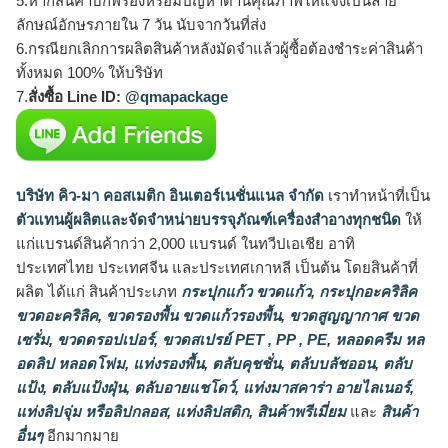
5.หากสินค้าบกพร่องหรือมีปัญหาด้านคุณภาพให้แจ้งเป็นลาย
ลักษณ์อักษรภายใน 7 วัน นับจากวันที่ส่ง
6.กรณียกเลิกการผลิตสินค้าหลังมัดจำแล้วผู้ซื้อต้องชำระค่าสินค้า
ทั้งหมด 100% ให้บริษัท
7.
สั่งซื้อ Line ID:
@qmapackage
บริษัท คิว-มา คอสเมติก อินเตอร์เนชั่นแนล จำกัด
เราทำหน้าที่เป็น
ตัวแทนผู้ผลิตและจัดจำหน่ายบรรจุภัณฑ์เครื่องสำอางทุกชนิด
ให้
แก่แบรนด์สินค้ากว่า 2,000 แบรนด์ ในทวีปเอเชีย อาทิ
ประเทศไทย ประเทศจีน และประเทศเกาหลี เป็นต้น โดยสินค้าที่
ผลิต ได้แก่ สินค้าประเภท
กระปุกแก้ว ขวดแก้ว
,
กระปุกอะคริลิค
ขวดอะคริลิค
,
ขวดรองพื้น ขวดแก้วรองพื้น
,
ขวดสูญญากาศ ขวด
เซรั่ม
,
ขวดดรอปเปอร์
,
ขวดสเปรย์ PET , PP , PE
,
หลอดครีม หล
อดลิป หลอดโฟม
,
แท่งรองพื้น
,
ตลับคุชชั่น
,
ตลับบลัชออน
,
ตลับ
แป้ง
,
ตลับแป้งฝุ่น
,
ตลับอายแชโดว์
,
แท่งมาสคาร่า อายไลเนอร์
,
แท่งลิปจุ่ม หรือลิปกลอส
,
แท่งลิปสติก
,
สินค้าพรีเมี่ยม
และ
สินค้า
อื่นๆ
อีกมากมาย