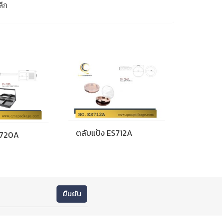
ลีก
ตลับแป้ง ES712A
S720A