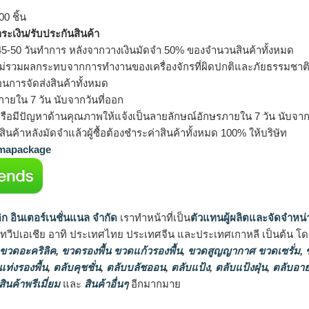
0 ชิ้น
ำระเงิน/รับประกันสินค้า
5-50 วันทำการ หลังจากวางเงินมัดจำ 50% ของจำนวนสินค้าทั้งหมด
ม่รวมผลกระทบจากการทำงานของเครื่องจักรที่ผิดปกติและภัยธรรมชาต
อนการจัดส่งสินค้าทั้งหมด
ายใน 7 วัน นับจากวันที่ออก
รือมีปัญหาด้านคุณภาพให้แจ้งเป็นลายลักษณ์อักษรภายใน 7 วัน นับจากวั
ินค้าหลังมัดจำแล้วผู้ซื้อต้องชำระค่าสินค้าทั้งหมด 100% ให้บริษัท
apackage
ิก อินเตอร์เนชั่นแนล จำกัด
เราทำหน้าที่เป็น
ตัวแทนผู้ผลิตและจัดจำหน่
นทวีปเอเชีย อาทิ ประเทศไทย ประเทศจีน และประเทศเกาหลี เป็นต้น โดยส
 ขวดอะคริลิค
,
ขวดรองพื้น ขวดแก้วรองพื้น
,
ขวดสูญญากาศ ขวดเซรั่ม
,
ข
แท่งรองพื้น
,
ตลับคุชชั่น
,
ตลับบลัชออน
,
ตลับแป้ง
,
ตลับแป้งฝุ่น
,
ตลับอาย
สินค้าพรีเมี่ยม
และ
สินค้าอื่นๆ
อีกมากมาย