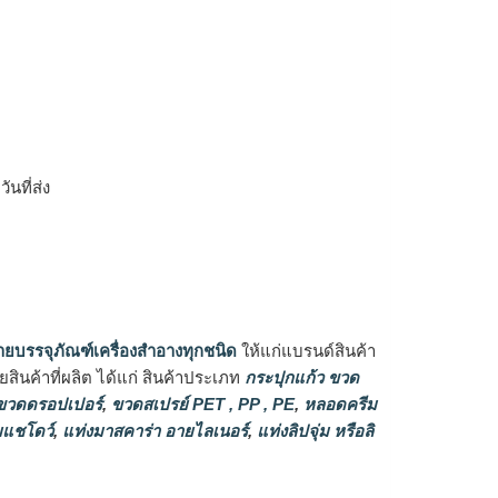
ิ
นที่ส่ง
ายบรรจุภัณฑ์เครื่องสำอางทุกชนิด
ให้แก่แบรนด์สินค้า
ินค้าที่ผลิต ได้แก่ สินค้าประเภท
กระปุกแก้ว ขวด
วดดรอปเปอร์
,
ขวดสเปรย์ PET , PP , PE
,
หลอดครีม
แชโดว์
,
แท่งมาสคาร่า อายไลเนอร์
,
แท่งลิปจุ่ม หรือลิ