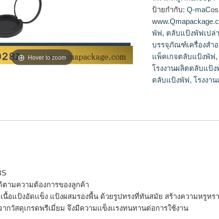
แป้ง,ตลับแป้งเปล่าข
ป้ายกำกับ:
Q-maCos
www.Qmapackage.
พัฟ
,
ตลับแป้งพัฟเปล่
บรรจุภัณฑ์เครื่องสำ
แพ็คเกจตลับแป้งพัฟ
Hover to zoom
โรงงานผลิตตลับแป้ง
ตลับแป้งพัฟ
,
โรงงานแ
BS
ด้ตามความต้องการของลูกค้า
รจุเนื้อแป้งอัดเเข็ง แป้งผสมรองพื้น ด้วยรูปทรงที่ทันสมัย สร้างความห
จากวัสดุเกรดพรีเมี่ยม จึงมีความเเข็งเเรงทนทานต่อการใช้งาน