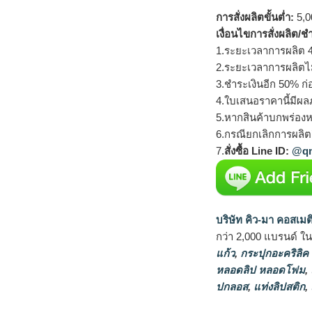
การสั่งผลิตขั้นต่ำ:
5,00
เงื่อนไขการสั่งผลิต/ช
1.ระยะเวลาการผลิต 4
2.ระยะเวลาการผลิตไ
3.ชำระเงินอีก 50% ก่
4.ใบเสนอราคานี้มีผลภ
5.หากสินค้าบกพร่องห
6.กรณียกเลิกการผลิตส
7.
สั่งซื้อ Line ID:
@qm
บริษัท คิว-มา คอสเมต
กว่า 2,000 แบรนด์ ใ
แก้ว
,
กระปุกอะคริลิค
หลอดลิป หลอดโฟม
,
ปกลอส
,
แท่งลิปสติก
,