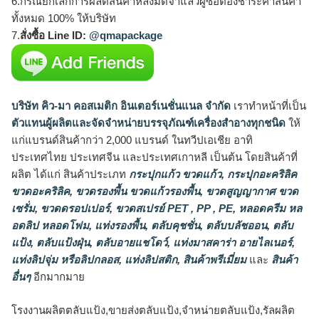
6.กรณียกเลิกการผลิตสินค้าหลังมัดจำแล้วผู้ซื้อต้องชำระค่าสินค้า
ทั้งหมด 100% ให้บริษัท
7.
สั่งซื้อ Line ID:
@qmapackage
บริษัท คิว-มา คอสเมติก อินเตอร์เนชั่นแนล จำกัด
เราทำหน้าที่เป็น
ตัวแทนผู้ผลิตและจัดจำหน่ายบรรจุภัณฑ์เครื่องสำอางทุกชนิด
ให้
แก่แบรนด์สินค้ากว่า 2,000 แบรนด์ ในทวีปเอเชีย อาทิ
ประเทศไทย ประเทศจีน และประเทศเกาหลี เป็นต้น โดยสินค้าที่
ผลิต ได้แก่ สินค้าประเภท
กระปุกแก้ว ขวดแก้ว
,
กระปุกอะคริลิค
ขวดอะคริลิค
,
ขวดรองพื้น ขวดแก้วรองพื้น
,
ขวดสูญญากาศ ขวด
เซรั่ม
,
ขวดดรอปเปอร์
,
ขวดสเปรย์ PET , PP , PE
,
หลอดครีม หล
อดลิป หลอดโฟม
,
แท่งรองพื้น
,
ตลับคุชชั่น
,
ตลับบลัชออน
,
ตลับ
แป้ง
,
ตลับแป้งฝุ่น
,
ตลับอายแชโดว์
,
แท่งมาสคาร่า อายไลเนอร์
,
แท่งลิปจุ่ม หรือลิปกลอส
,
แท่งลิปสติก
,
สินค้าพรีเมี่ยม
และ
สินค้า
อื่นๆ
อีกมากมาย
โรงงานผลิตตลับแป้ง,ขายส่งตลับแป้ง,จำหน่ายตลับแป้ง,รัลผลิต