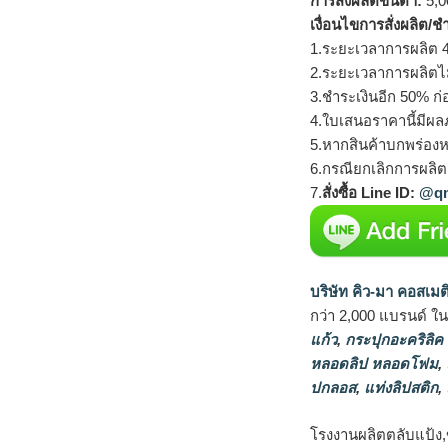
การสั่งผลิตขั้นต่ำ:
5,00
เงื่อนไขการสั่งผลิต/ช
1.ระยะเวลาการผลิต 4
2.ระยะเวลาการผลิตไ
3.ชำระเงินอีก 50% ก่
4.ใบเสนอราคานี้มีผลภ
5.หากสินค้าบกพร่องห
6.กรณียกเลิกการผลิตส
7.
สั่งซื้อ Line ID:
@qm
บริษัท คิว-มา คอสเมต
กว่า 2,000 แบรนด์ ใ
แก้ว
,
กระปุกอะคริลิค
หลอดลิป หลอดโฟม
,
ปกลอส
,
แท่งลิปสติก
,
โรงงานผลิตตลับแป้ง,