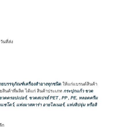
ิ
นที่ส่ง
ายบรรจุภัณฑ์เครื่องสำอางทุกชนิด
ให้แก่แบรนด์สินค้า
ินค้าที่ผลิต ได้แก่ สินค้าประเภท
กระปุกแก้ว ขวด
วดดรอปเปอร์
,
ขวดสเปรย์ PET , PP , PE
,
หลอดครีม
แชโดว์
,
แท่งมาสคาร่า อายไลเนอร์
,
แท่งลิปจุ่ม หรือลิ
ลีก