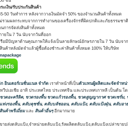
0 ชิ้น
ำระเงิน/รับประกันสินค้า
5-50 วันทำการ หลังจากวางเงินมัดจำ 50% ของจำนวนสินค้าทั้งหมด
ม่รวมผลกระทบจากการทำงานของเครื่องจักรที่ผิดปกติและภัยธรรมชาต
อนการจัดส่งสินค้าทั้งหมด
ายใน 7 วัน นับจากวันที่ออก
รือมีปัญหาด้านคุณภาพให้แจ้งเป็นลายลักษณ์อักษรภายใน 7 วัน นับจากวั
ินค้าหลังมัดจำแล้วผู้ซื้อต้องชำระค่าสินค้าทั้งหมด 100% ให้บริษัท
apackage
ิก อินเตอร์เนชั่นแนล จำกัด
เราทำหน้าที่เป็น
ตัวแทนผู้ผลิตและจัดจำหน่
นทวีปเอเชีย อาทิ ประเทศไทย ประเทศจีน และประเทศเกาหลี เป็นต้น โดยส
 ขวดอะคริลิค
,
ขวดรองพื้น ขวดแก้วรองพื้น
,
ขวดสูญญากาศ ขวดเซรั่ม
,
ข
แท่งรองพื้น
,
ตลับคุชชั่น
,
ตลับบลัชออน
,
ตลับแป้ง
,
ตลับแป้งฝุ่น
,
ตลับอาย
สินค้าพรีเมี่ยม
และ
สินค้าอื่นๆ
อีกมากมาย
ขายส่งตลับแป้ง,จำหน่ายตลับแป้ง,รัลผลิตตลับแป้ง,ตลับแป้งเปล่าขายป