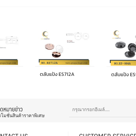
0
ตลับแป้ง ES712A
ตลับแป้ง E
จดหมายข่าว
รโมชั่นสินค้าราคาพิเศษ