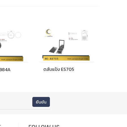
ตลับแป้ง ES705
S984A