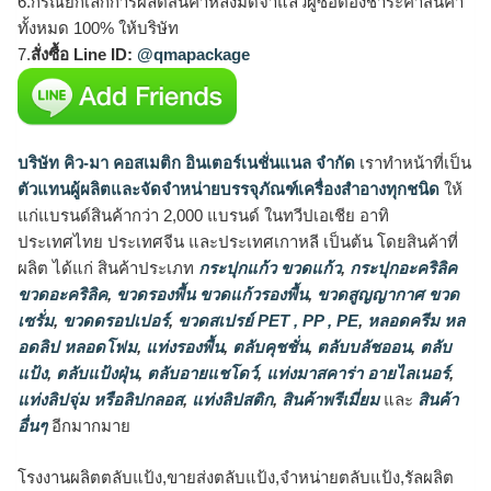
6.กรณียกเลิกการผลิตสินค้าหลังมัดจำแล้วผู้ซื้อต้องชำระค่าสินค้า
ทั้งหมด 100% ให้บริษัท
7.
สั่งซื้อ Line ID:
@qmapackage
บริษัท คิว-มา คอสเมติก อินเตอร์เนชั่นแนล จำกัด
เราทำหน้าที่เป็น
ตัวแทนผู้ผลิตและจัดจำหน่ายบรรจุภัณฑ์เครื่องสำอางทุกชนิด
ให้
แก่แบรนด์สินค้ากว่า 2,000 แบรนด์ ในทวีปเอเชีย อาทิ
ประเทศไทย ประเทศจีน และประเทศเกาหลี เป็นต้น โดยสินค้าที่
ผลิต ได้แก่ สินค้าประเภท
กระปุกแก้ว ขวดแก้ว
,
กระปุกอะคริลิค
ขวดอะคริลิค
,
ขวดรองพื้น ขวดแก้วรองพื้น
,
ขวดสูญญากาศ ขวด
เซรั่ม
,
ขวดดรอปเปอร์
,
ขวดสเปรย์ PET , PP , PE
,
หลอดครีม หล
อดลิป หลอดโฟม
,
แท่งรองพื้น
,
ตลับคุชชั่น
,
ตลับบลัชออน
,
ตลับ
แป้ง
,
ตลับแป้งฝุ่น
,
ตลับอายแชโดว์
,
แท่งมาสคาร่า อายไลเนอร์
,
แท่งลิปจุ่ม หรือลิปกลอส
,
แท่งลิปสติก
,
สินค้าพรีเมี่ยม
และ
สินค้า
อื่นๆ
อีกมากมาย
โรงงานผลิตตลับแป้ง,ขายส่งตลับแป้ง,จำหน่ายตลับแป้ง,รัลผลิต