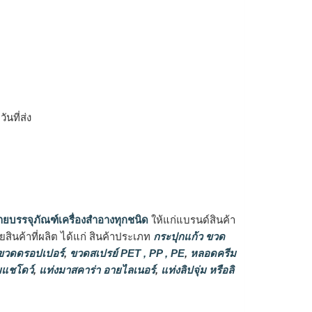
ิ
นที่ส่ง
ายบรรจุภัณฑ์เครื่องสำอางทุกชนิด
ให้แก่แบรนด์สินค้า
ินค้าที่ผลิต ได้แก่ สินค้าประเภท
กระปุกแก้ว ขวด
วดดรอปเปอร์
,
ขวดสเปรย์ PET , PP , PE
,
หลอดครีม
แชโดว์
,
แท่งมาสคาร่า อายไลเนอร์
,
แท่งลิปจุ่ม หรือลิ