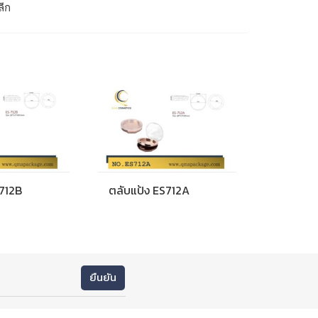
ลีก
S712B
ตลับแป้ง ES712A