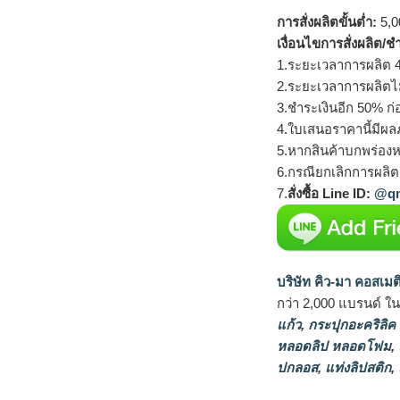
การสั่งผลิตขั้นต่ำ:
5,00
เงื่อนไขการสั่งผลิต/ช
1.ระยะเวลาการผลิต 4
2.ระยะเวลาการผลิตไ
3.ชำระเงินอีก 50% ก่
4.ใบเสนอราคานี้มีผลภ
5.หากสินค้าบกพร่องห
6.กรณียกเลิกการผลิตส
7.
สั่งซื้อ Line ID:
@qm
บริษัท คิว-มา คอสเมต
กว่า 2,000 แบรนด์ ใ
แก้ว
,
กระปุกอะคริลิค
หลอดลิป หลอดโฟม
,
ปกลอส
,
แท่งลิปสติก
,