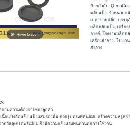
แป้ง,ตลับแป้งเปล่าข
ป้ายกำกับ:
Q-maCos
ตลับแป้ง
,
จำหน่ายตล
เปล่าขายปลีก
,
บรรจุ
ผลิตตลับแป้ง
,
เครื่อ
อางค์
,
โรงงานผลิตตล
Hover to zoom
เครื่องสำอาง
,
โรงงาน
สำอาง
BS
ด้ตามความต้องการของลูกค้า
รจุเนื้อแป้งอัดเเข็ง แป้งผสมรองพื้น ด้วยรูปทรงที่ทันสมัย สร้างความห
จากวัสดุเกรดพรีเมี่ยม จึงมีความเเข็งเเรงทนทานต่อการใช้งาน