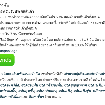
0 ชิ้น
ำระเงิน/รับประกันสินค้า
5-50 วันทำการ หลังจากวางเงินมัดจำ 50% ของจำนวนสินค้าทั้งหมด
ม่รวมผลกระทบจากการทำงานของเครื่องจักรที่ผิดปกติและภัยธรรมชาต
อนการจัดส่งสินค้าทั้งหมด
ายใน 7 วัน นับจากวันที่ออก
รือมีปัญหาด้านคุณภาพให้แจ้งเป็นลายลักษณ์อักษรภายใน 7 วัน นับจากวั
ินค้าหลังมัดจำแล้วผู้ซื้อต้องชำระค่าสินค้าทั้งหมด 100% ให้บริษัท
apackage
ิก อินเตอร์เนชั่นแนล จำกัด
เราทำหน้าที่เป็น
ตัวแทนผู้ผลิตและจัดจำหน่
นทวีปเอเชีย อาทิ ประเทศไทย ประเทศจีน และประเทศเกาหลี เป็นต้น โดยส
 ขวดอะคริลิค
,
ขวดรองพื้น ขวดแก้วรองพื้น
,
ขวดสูญญากาศ ขวดเซรั่ม
,
ข
แท่งรองพื้น
,
ตลับคุชชั่น
,
ตลับบลัชออน
,
ตลับแป้ง
,
ตลับแป้งฝุ่น
,
ตลับอาย
สินค้าพรีเมี่ยม
และ
สินค้าอื่นๆ
อีกมากมาย