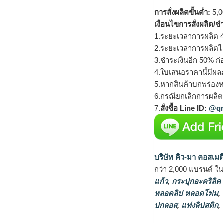
การสั่งผลิตขั้นต่ำ:
5,00
เงื่อนไขการสั่งผลิต/ช
1.ระยะเวลาการผลิต 4
2.ระยะเวลาการผลิตไ
3.ชำระเงินอีก 50% ก่
4.ใบเสนอราคานี้มีผลภ
5.หากสินค้าบกพร่องห
6.กรณียกเลิกการผลิตส
7.
สั่งซื้อ Line ID:
@qm
บริษัท คิว-มา คอสเมต
กว่า 2,000 แบรนด์ ใ
แก้ว
,
กระปุกอะคริลิค
หลอดลิป หลอดโฟม
,
ปกลอส
,
แท่งลิปสติก
,