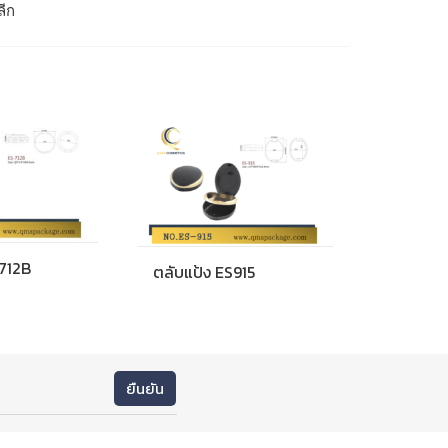
ลีก
S712B
ตลับแป้ง ES915