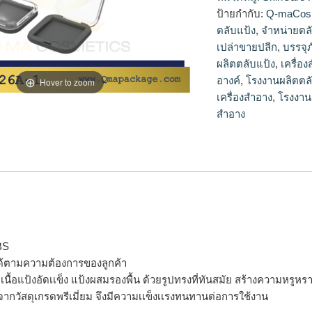
แป้ง,ตลับแป้งเปล่าข
ป้ายกำกับ:
Q-maCos
ตลับแป้ง
,
จำหน่ายตล
เปล่าขายปลีก
,
บรรจุ
ผลิตตลับแป้ง
,
เครื่อ
อางค์
,
โรงงานผลิตตล
Hover to zoom
เครื่องสำอาง
,
โรงงาน
สำอาง
BS
ด้ตามความต้องการของลูกค้า
รจุเนื้อแป้งอัดเเข็ง แป้งผสมรองพื้น ด้วยรูปทรงที่ทันสมัย สร้างความห
จากวัสดุเกรดพรีเมี่ยม จึงมีความเเข็งเเรงทนทานต่อการใช้งาน