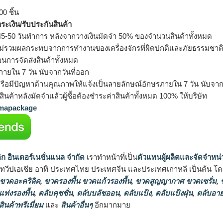
0 ชิ้น
ำระเงิน/รับประกันสินค้า
5-50 วันทำการ หลังจากวางเงินมัดจำ 50% ของจำนวนสินค้าทั้งหมด
ม่รวมผลกระทบจากการทำงานของเครื่องจักรที่ผิดปกติและภัยธรรมชาต
อนการจัดส่งสินค้าทั้งหมด
ายใน 7 วัน นับจากวันที่ออก
รือมีปัญหาด้านคุณภาพให้แจ้งเป็นลายลักษณ์อักษรภายใน 7 วัน นับจากวั
ินค้าหลังมัดจำแล้วผู้ซื้อต้องชำระค่าสินค้าทั้งหมด 100% ให้บริษัท
apackage
ิก อินเตอร์เนชั่นแนล จำกัด
เราทำหน้าที่เป็น
ตัวแทนผู้ผลิตและจัดจำหน่
นทวีปเอเชีย อาทิ ประเทศไทย ประเทศจีน และประเทศเกาหลี เป็นต้น โดยส
 ขวดอะคริลิค
,
ขวดรองพื้น ขวดแก้วรองพื้น
,
ขวดสูญญากาศ ขวดเซรั่ม
,
ข
แท่งรองพื้น
,
ตลับคุชชั่น
,
ตลับบลัชออน
,
ตลับแป้ง
,
ตลับแป้งฝุ่น
,
ตลับอาย
สินค้าพรีเมี่ยม
และ
สินค้าอื่นๆ
อีกมากมาย