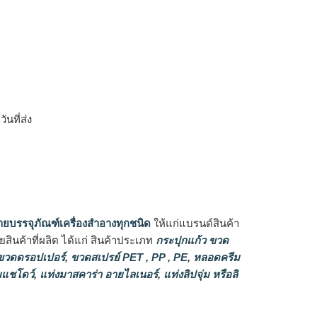
ิ
นที่ส่ง
ายบรรจุภัณฑ์เครื่องสำอางทุกชนิด
ให้แก่แบรนด์สินค้า
ินค้าที่ผลิต ได้แก่ สินค้าประเภท
กระปุกแก้ว ขวด
วดดรอปเปอร์
,
ขวดสเปรย์ PET , PP , PE
,
หลอดครีม
แชโดว์
,
แท่งมาสคาร่า อายไลเนอร์
,
แท่งลิปจุ่ม หรือลิ