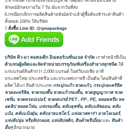
5.หากสินค้าบกพร่องหรือมีปัญหาด้านคุณภาพให้แจ้งเป็นลาย
ลักษณ์อักษรภายใน 7 วัน นับจากวันที่ส่ง
6.กรณียกเลิกการผลิตสินค้าหลังมัดจำแล้วผู้ซื้อต้องชำระค่าสินค้า
ทั้งหมด 100% ให้บริษัท
7.
สั่งซื้อ Line ID:
@qmapackage
บริษัท คิว-มา คอสเมติก อินเตอร์เนชั่นแนล จำกัด
เราทำหน้าที่เป็น
ตัวแทนผู้ผลิตและจัดจำหน่ายบรรจุภัณฑ์เครื่องสำอางทุกชนิด
ให้
แก่แบรนด์สินค้ากว่า 2,000 แบรนด์ ในทวีปเอเชีย อาทิ
ประเทศไทย ประเทศจีน และประเทศเกาหลี เป็นต้น โดยสินค้าที่
ผลิต ได้แก่ สินค้าประเภท
กระปุกแก้ว ขวดแก้ว
,
กระปุกอะคริลิค
ขวดอะคริลิค
,
ขวดรองพื้น ขวดแก้วรองพื้น
,
ขวดสูญญากาศ ขวด
เซรั่ม
,
ขวดดรอปเปอร์
,
ขวดสเปรย์ PET , PP , PE
,
หลอดครีม หล
อดลิป หลอดโฟม
,
แท่งรองพื้น
,
ตลับคุชชั่น
,
ตลับบลัชออน
,
ตลับ
แป้ง
,
ตลับแป้งฝุ่น
,
ตลับอายแชโดว์
,
แท่งมาสคาร่า อายไลเนอร์
,
แท่งลิปจุ่ม หรือลิปกลอส
,
แท่งลิปสติก
,
สินค้าพรีเมี่ยม
และ
สินค้า
อื่นๆ
อีกมากมาย