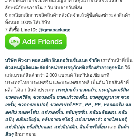
5.หากสินค้าบกพร่องหรือมีปัญหาด้านคุณภาพให้แจ้งเป็นลาย
ลักษณ์อักษรภายใน 7 วัน นับจากวันที่ส่ง
6.กรณียกเลิกการผลิตสินค้าหลังมัดจำแล้วผู้ซื้อต้องชำระค่าสินค้า
ทั้งหมด 100% ให้บริษัท
7.
สั่งซื้อ Line ID:
@qmapackage
บริษัท คิว-มา คอสเมติก อินเตอร์เนชั่นแนล จำกัด
เราทำหน้าที่เป็น
ตัวแทนผู้ผลิตและจัดจำหน่ายบรรจุภัณฑ์เครื่องสำอางทุกชนิด
ให้
แก่แบรนด์สินค้ากว่า 2,000 แบรนด์ ในทวีปเอเชีย อาทิ
ประเทศไทย ประเทศจีน และประเทศเกาหลี เป็นต้น โดยสินค้าที่
ผลิต ได้แก่ สินค้าประเภท
กระปุกแก้ว ขวดแก้ว
,
กระปุกอะคริลิค
ขวดอะคริลิค
,
ขวดรองพื้น ขวดแก้วรองพื้น
,
ขวดสูญญากาศ ขวด
เซรั่ม
,
ขวดดรอปเปอร์
,
ขวดสเปรย์ PET , PP , PE
,
หลอดครีม หล
อดลิป หลอดโฟม
,
แท่งรองพื้น
,
ตลับคุชชั่น
,
ตลับบลัชออน
,
ตลับ
แป้ง
,
ตลับแป้งฝุ่น
,
ตลับอายแชโดว์
,
แท่งมาสคาร่า อายไลเนอร์
,
แท่งลิปจุ่ม หรือลิปกลอส
,
แท่งลิปสติก
,
สินค้าพรีเมี่ยม
และ
สินค้า
อื่นๆ
อีกมากมาย