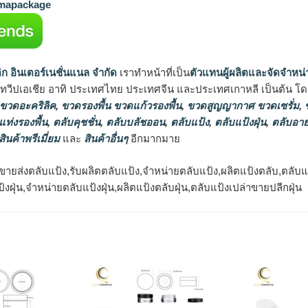
apackage
ิก อินเตอร์เนชั่นแนล จำกัด
เราทำหน้าที่เป็น
ตัวแทนผู้ผลิตและจัดจำหน่
นทวีปเอเชีย อาทิ ประเทศไทย ประเทศจีน และประเทศเกาหลี เป็นต้น โดยส
 ขวดอะคริลิค
,
ขวดรองพื้น ขวดแก้วรองพื้น
,
ขวดสูญญากาศ ขวดเซรั่ม
,
ข
แท่งรองพื้น
,
ตลับคุชชั่น
,
ตลับบลัชออน
,
ตลับแป้ง
,
ตลับแป้งฝุ่น
,
ตลับอาย
สินค้าพรีเมี่ยม
และ
สินค้าอื่นๆ
อีกมากมาย
ขายส่งตลับแป้ง,รับผลิตตลับแป้ง,จำหน่ายตลับแป้ง,ผลิตแป้งตลับ,ตลับแ
ป้งฝุ่น,จำหน่ายตลับแป้งฝุ่น,ผลิตแป้งตลับฝุ่น,ตลับแป้งเปล่าขายปลีกฝุ่น