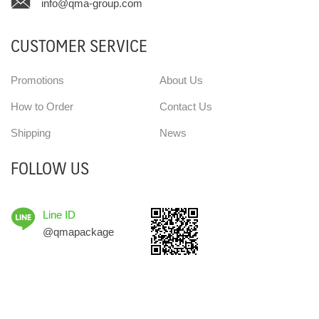
info@qma-group.com
CUSTOMER SERVICE
Promotions
About Us
How to Order
Contact Us
Shipping
News
FOLLOW US
Line ID
@qmapackage