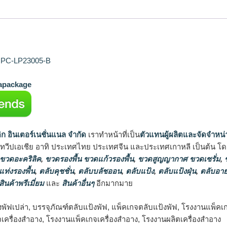
่น PC-LP23005-B
package
ิก อินเตอร์เนชั่นแนล จำกัด
เราทำหน้าที่เป็น
ตัวแทนผู้ผลิตและจัดจำหน่
นทวีปเอเชีย อาทิ ประเทศไทย ประเทศจีน และประเทศเกาหลี เป็นต้น โดยส
 ขวดอะคริลิค
,
ขวดรองพื้น ขวดแก้วรองพื้น
,
ขวดสูญญากาศ ขวดเซรั่ม
,
ข
แท่งรองพื้น
,
ตลับคุชชั่น
,
ตลับบลัชออน
,
ตลับแป้ง
,
ตลับแป้งฝุ่น
,
ตลับอาย
สินค้าพรีเมี่ยม
และ
สินค้าอื่นๆ
อีกมากมาย
งพัฟเปล่า, บรรจุภัณฑ์ตลับแป้งพัฟ, แพ็คเกจตลับแป้งพัฟ, โรงงานแพ็คเ
จเครื่องสำอาง, โรงงานแพ็คเกจเครื่องสำอาง, โรงงานผลิตเครื่องสำอาง