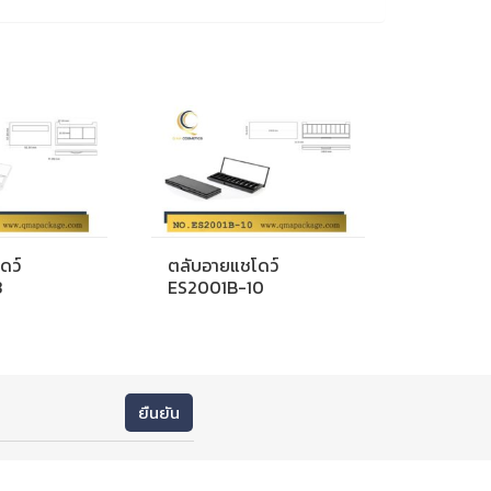
ดว์
ตลับอายแชโดว์
3
ES2001B-10