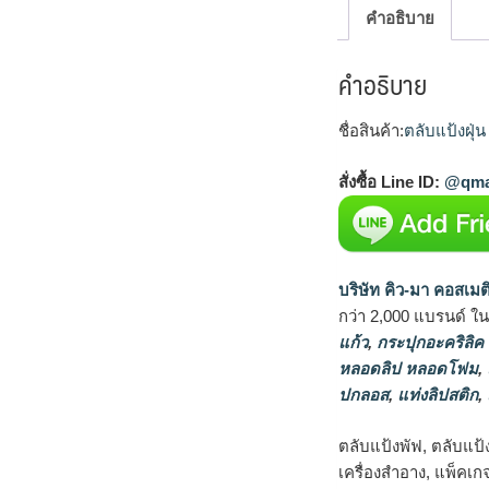
คำอธิบาย
คำอธิบาย
ชื่อสินค้า:
ตลับแป้งฝุ
สั่งซื้อ Line ID:
@qma
บริษัท คิว-มา คอสเมต
กว่า 2,000 แบรนด์ ใ
แก้ว
,
กระปุกอะคริลิค
หลอดลิป หลอดโฟม
,
ปกลอส
,
แท่งลิปสติก
,
ตลับแป้งพัฟ, ตลับแป้
เครื่องสำอาง, แพ็คเก